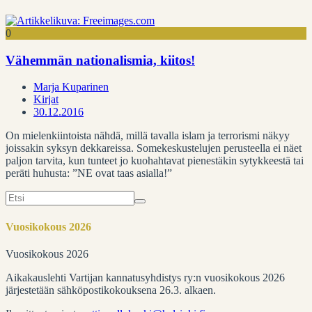
0
Vähemmän nationalismia, kiitos!
Marja Kuparinen
Kirjat
30.12.2016
On mielenkiintoista nähdä, millä tavalla islam ja terrorismi näkyy
joissakin syksyn dekkareissa. Somekeskustelujen perusteella ei näet
paljon tarvita, kun tunteet jo kuohahtavat pienestäkin sytykkeestä tai
peräti huhusta: ”NE ovat taas asialla!”
Search
for:
Vuosikokous 2026
Vuosikokous 2026
Aikakauslehti Vartijan kannatusyhdistys ry:n vuosikokous 2026
järjestetään sähköpostikokouksena 26.3. alkaen.