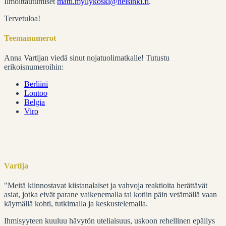
Ilmoittautumiset
matti.myllykoski@helsinki.fi
.
Tervetuloa!
Teemanumerot
Anna Vartijan viedä sinut nojatuolimatkalle! Tutustu
erikoisnumeroihin:
Berliini
Lontoo
Belgia
Viro
Vartija
"Meitä kiinnostavat kiistanalaiset ja vahvoja reaktioita herättävät
asiat, jotka eivät parane vaikenemalla tai kotiin päin vetämällä vaan
käymällä kohti, tutkimalla ja keskustelemalla.
Ihmisyyteen kuuluu hävytön uteliaisuus, uskoon rehellinen epäilys