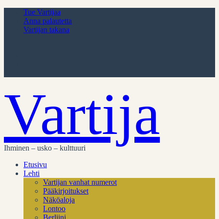
Tue Vartijaa
Anna palautetta
Vartijan takana
Vartija
Ihminen – usko – kulttuuri
Etusivu
Lehti
Vartijan vanhat numerot
Pääkirjoitukset
Näköaloja
Lontoo
Berliini