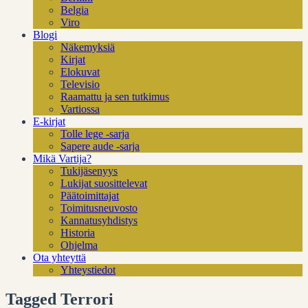
Belgia
Viro
Blogi
Näkemyksiä
Kirjat
Elokuvat
Televisio
Raamattu ja sen tutkimus
Vartiossa
E-kirjat
Tolle lege -sarja
Sapere aude -sarja
Mikä Vartija?
Tukijäsenyys
Lukijat suosittelevat
Päätoimittajat
Toimitusneuvosto
Kannatusyhdistys
Historia
Ohjelma
Ota yhteyttä
Yhteystiedot
Tagged Terrori