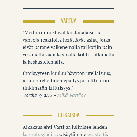
VARTIJA
"Meitä kiinnostavat kiistanalaiset ja
vahvoja reaktioita herättävät asiat, jotka
eivät parane vaikenemalla tai kotiin päin
vetämällä vaan käymällä kohti, tutkimalla
ja keskustelemalla.
Ihmisyyteen kuuluu hävytön uteliaisuus,
uskoon rehellinen epäilys ja kulttuuriin
tinkimätön kriittisyys."
Vartija 2/2012 –
Mikä Vartija?
JULKAISIJA
Aikakauslehti Vartijaa julkaisee lehden
kannatusyhdistys
. Käytämme
evästeitä
.