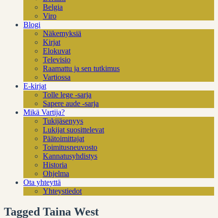
Belgia
Viro
Blogi
Näkemyksiä
Kirjat
Elokuvat
Televisio
Raamattu ja sen tutkimus
Vartiossa
E-kirjat
Tolle lege -sarja
Sapere aude -sarja
Mikä Vartija?
Tukijäsenyys
Lukijat suosittelevat
Päätoimittajat
Toimitusneuvosto
Kannatusyhdistys
Historia
Ohjelma
Ota yhteyttä
Yhteystiedot
Tagged Taina West