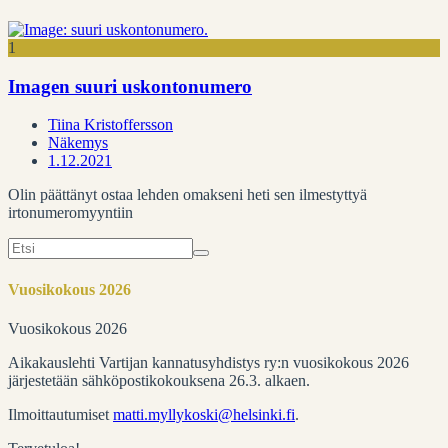
1
Imagen suuri uskontonumero
Tiina Kristoffersson
Näkemys
1.12.2021
Olin päättänyt ostaa lehden omakseni heti sen ilmestyttyä
irtonumeromyyntiin
Search
for:
Vuosikokous 2026
Vuosikokous 2026
Aikakauslehti Vartijan kannatusyhdistys ry:n vuosikokous 2026
järjestetään sähköpostikokouksena 26.3. alkaen.
Ilmoittautumiset
matti.myllykoski@helsinki.fi
.