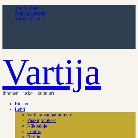
Tue Vartijaa
Anna palautetta
Vartijan takana
Vartija
Ihminen – usko – kulttuuri
Etusivu
Lehti
Vartijan vanhat numerot
Pääkirjoitukset
Näköaloja
Lontoo
Berliini