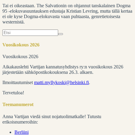
Tai ei oikeastaan. The Salvationin on ohjannut tanskalainen Dogma
95 -elokuvasuuntauksen edustaja Kristian Levring, mutta tällä kertaa
ei ole kyse Dogma-elokuvasta vaan puhtaasta, genretietoisesta
westernistä.
Search
for:
Vuosikokous 2026
Vuosikokous 2026
Aikakauslehti Vartijan kannatusyhdistys ry:n vuosikokous 2026
järjestetään sähköpostikokouksena 26.3. alkaen.
Ilmoittautumiset
matti.myllykoski@helsinki.fi
.
Tervetuloa!
Teemanumerot
Anna Vartijan viedä sinut nojatuolimatkalle! Tutustu
erikoisnumeroihin:
Berliini