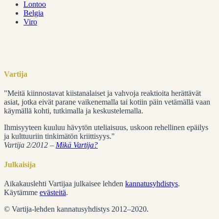
Lontoo
Belgia
Viro
Vartija
"Meitä kiinnostavat kiistanalaiset ja vahvoja reaktioita herättävät
asiat, jotka eivät parane vaikenemalla tai kotiin päin vetämällä vaan
käymällä kohti, tutkimalla ja keskustelemalla.
Ihmisyyteen kuuluu hävytön uteliaisuus, uskoon rehellinen epäilys
ja kulttuuriin tinkimätön kriittisyys."
Vartija 2/2012 –
Mikä Vartija?
Julkaisija
Aikakauslehti Vartijaa julkaisee lehden
kannatusyhdistys
.
Käytämme
evästeitä
.
© Vartija-lehden kannatusyhdistys 2012–2020.