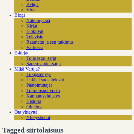
Belgia
Viro
Blogi
Näkemyksiä
Kirjat
Elokuvat
Televisio
Raamattu ja sen tutkimus
Vartiossa
E-kirjat
Tolle lege -sarja
Sapere aude -sarja
Mikä Vartija?
Tukijäsenyys
Lukijat suosittelevat
Päätoimittajat
Toimitusneuvosto
Kannatusyhdistys
Historia
Ohjelma
Ota yhteyttä
Yhteystiedot
Tagged siirtolaisuus