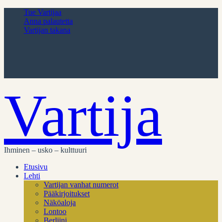
Tue Vartijaa
Anna palautetta
Vartijan takana
Vartija
Ihminen – usko – kulttuuri
Etusivu
Lehti
Vartijan vanhat numerot
Pääkirjoitukset
Näköaloja
Lontoo
Berliini