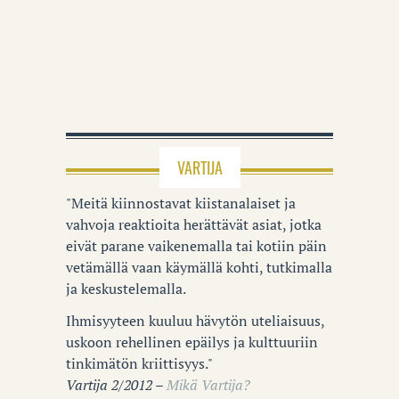
VARTIJA
"Meitä kiinnostavat kiistanalaiset ja
vahvoja reaktioita herättävät asiat, jotka
eivät parane vaikenemalla tai kotiin päin
vetämällä vaan käymällä kohti, tutkimalla
ja keskustelemalla.
Ihmisyyteen kuuluu hävytön uteliaisuus,
uskoon rehellinen epäilys ja kulttuuriin
tinkimätön kriittisyys."
Vartija 2/2012 –
Mikä Vartija?