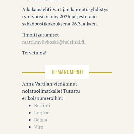
Aikakauslehti Vartijan kannatusyhdistys
ry:n vuosikokous 2026 järjestetään
sähköpostikokouksena 26.3. alkaen.
Ilmoittautumiset
matti.myllykoski@helsinki.fi
.
Tervetuloa!
TEEMANUMEROT
Anna Vartijan viedä sinut
nojatuolimatkalle! Tutustu
erikoisnumeroihin:
Berliini
Lontoo
Belgia
Viro