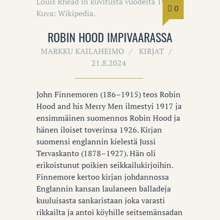
0
ROBIN HOOD IMPIVAARASSA
MARKKU KAILAHEIMO
KIRJAT
21.8.2024
John Finnemoren (186–1915) teos Robin
Hood and his Merry Men ilmestyi 1917 ja
ensimmäinen suomennos Robin Hood ja
hänen iloiset toverinsa 1926. Kirjan
suomensi englannin kielestä Jussi
Tervaskanto (1878–1927). Hän oli
erikoistunut poikien seikkailukirjoihin.
Finnemore kertoo kirjan johdannossa
Englannin kansan laulaneen balladeja
kuuluisasta sankaristaan joka varasti
rikkailta ja antoi köyhille seitsemänsadan