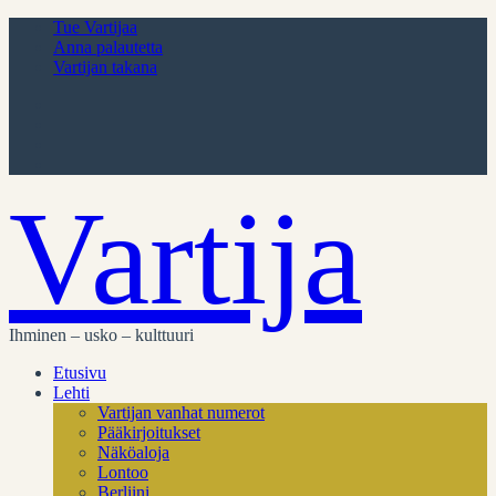
Tue Vartijaa
Anna palautetta
Vartijan takana
Vartija
Ihminen – usko – kulttuuri
Etusivu
Lehti
Vartijan vanhat numerot
Pääkirjoitukset
Näköaloja
Lontoo
Berliini