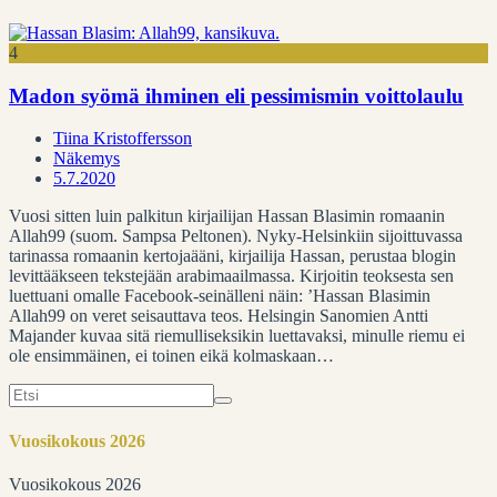
4
Madon syömä ihminen eli pessimismin voittolaulu
Tiina Kristoffersson
Näkemys
5.7.2020
Vuosi sitten luin palkitun kirjailijan Hassan Blasimin romaanin
Allah99 (suom. Sampsa Peltonen). Nyky-Helsinkiin sijoittuvassa
tarinassa romaanin kertojaääni, kirjailija Hassan, perustaa blogin
levittääkseen tekstejään arabimaailmassa. Kirjoitin teoksesta sen
luettuani omalle Facebook-seinälleni näin: ’Hassan Blasimin
Allah99 on veret seisauttava teos. Helsingin Sanomien Antti
Majander kuvaa sitä riemulliseksikin luettavaksi, minulle riemu ei
ole ensimmäinen, ei toinen eikä kolmaskaan…
Search
for:
Vuosikokous 2026
Vuosikokous 2026