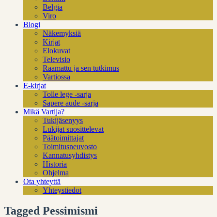
Belgia
Viro
Blogi
Näkemyksiä
Kirjat
Elokuvat
Televisio
Raamattu ja sen tutkimus
Vartiossa
E-kirjat
Tolle lege -sarja
Sapere aude -sarja
Mikä Vartija?
Tukijäsenyys
Lukijat suosittelevat
Päätoimittajat
Toimitusneuvosto
Kannatusyhdistys
Historia
Ohjelma
Ota yhteyttä
Yhteystiedot
Tagged Pessimismi