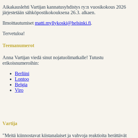
Aikakauslehti Vartijan kannatusyhdistys ry:n vuosikokous 2026
järjestetään sähköpostikokouksena 26.3. alkaen.
Ilmoittautumiset
matti.myllykoski@helsinki.fi
.
Tervetuloa!
Teemanumerot
Anna Vartijan viedä sinut nojatuolimatkalle! Tutustu
erikoisnumeroihin:
Berliini
Lontoo
Belgia
Viro
Vartija
"Meitä kiinnostavat kiistanalaiset ja vahvoja reaktioita herättävät