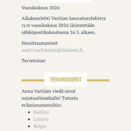
Vuosikokous 2026
Aikakauslehti Vartijan kannatusyhdistys
ry:n vuosikokous 2026 järjestetään
sähköpostikokouksena 26.3. alkaen.
Ilmoittautumiset
matti.myllykoski@helsinki.fi
.
Tervetuloa!
TEEMANUMEROT
Anna Vartijan viedä sinut
nojatuolimatkalle! Tutustu
erikoisnumeroihin:
Berliini
Lontoo
Belgia