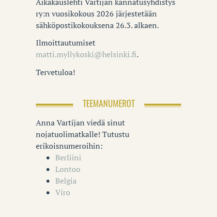
Aikakauslehti Vartijan kannatusyhdistys
ry:n vuosikokous 2026 järjestetään
sähköpostikokouksena 26.3. alkaen.
Ilmoittautumiset
matti.myllykoski@helsinki.fi
.
Tervetuloa!
TEEMANUMEROT
Anna Vartijan viedä sinut
nojatuolimatkalle! Tutustu
erikoisnumeroihin:
Berliini
Lontoo
Belgia
Viro