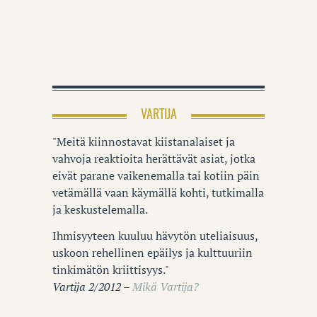
VARTIJA
"Meitä kiinnostavat kiistanalaiset ja
vahvoja reaktioita herättävät asiat, jotka
eivät parane vaikenemalla tai kotiin päin
vetämällä vaan käymällä kohti, tutkimalla
ja keskustelemalla.
Ihmisyyteen kuuluu hävytön uteliaisuus,
uskoon rehellinen epäilys ja kulttuuriin
tinkimätön kriittisyys."
Vartija 2/2012 –
Mikä Vartija?