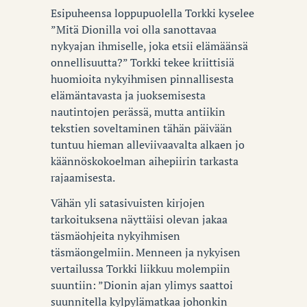
Esipuheensa loppupuolella Torkki kyselee
”Mitä Dionilla voi olla sanottavaa
nykyajan ihmiselle, joka etsii elämäänsä
onnellisuutta?” Torkki tekee kriittisiä
huomioita nykyihmisen pinnallisesta
elämäntavasta ja juoksemisesta
nautintojen perässä, mutta antiikin
tekstien soveltaminen tähän päivään
tuntuu hieman alleviivaavalta alkaen jo
käännöskokoelman aihepiirin tarkasta
rajaamisesta.
Vähän yli satasivuisten kirjojen
tarkoituksena näyttäisi olevan jakaa
täsmäohjeita nykyihmisen
täsmäongelmiin. Menneen ja nykyisen
vertailussa Torkki liikkuu molempiin
suuntiin: ”Dionin ajan ylimys saattoi
suunnitella kylpylämatkaa johonkin