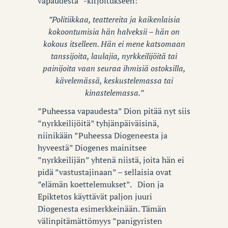
vapaudesta” -kirjoitukseen:
”Politiikkaa, teattereita ja kaikenlaisia
kokoontumisia hän halveksii – hän on
kokous itselleen. Hän ei mene katsomaan
tanssijoita, laulajia, nyrkkeilijöitä tai
painijoita vaan seuraa ihmisiä ostoksilla,
kävelemässä, keskustelemassa tai
kinastelemassa.”
”Puheessa vapaudesta” Dion pitää nyt siis
”nyrkkeilijöitä” tyhjänpäiväisinä,
niinikään ”Puheessa Diogeneesta ja
hyveestä” Diogenes mainitsee
”nyrkkeilijän” yhtenä niistä, joita hän ei
pidä ”vastustajinaan” – sellaisia ovat
”elämän koettelemukset”.
Dion ja
Epiktetos käyttävät paljon juuri
Diogenesta esimerkkeinään. Tämän
välinpitämättömyys ”panigyristen