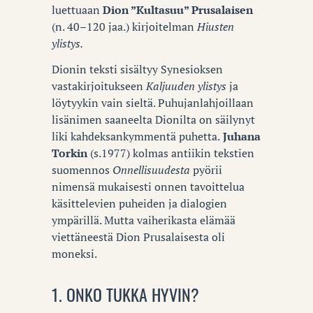
luettuaan
Dion ”Kultasuu” Prusalaisen
(n. 40–120 jaa.) kirjoitelman
Hiusten
ylistys.
Dionin teksti sisältyy Synesioksen
vastakirjoitukseen
Kaljuuden ylistys
ja
löytyykin vain sieltä. Puhujanlahjoillaan
lisänimen saaneelta Dionilta on säilynyt
liki kahdeksankymmentä puhetta.
Juhana
Torkin
(s.1977) kolmas antiikin tekstien
suomennos
Onnellisuudesta
pyörii
nimensä mukaisesti onnen tavoittelua
käsittelevien puheiden ja dialogien
ympärillä. Mutta vaiherikasta elämää
viettäneestä Dion Prusalaisesta oli
moneksi.
1. ONKO TUKKA HYVIN?