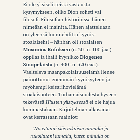
Ei ole yksiselitteistä vastausta
kysymykseen, oliko Dion sofisti vai
filosofi. Filosofian historioissa hänen
nimeään ei mainita. Hänen ajatteluaan
on yleensä luonnehdittu kyynis-
stoalaiseksi – hänhän oli stoalaisen
Musonius Rufuksen
(n. 30–n. 100 jaa.)
oppilas ja ihaili kyynikko
Diogenes
Sinopelaista
(n. 400–n. 320 eaa.).
Vaelteleva maanpakolaisuuselämä lienee
painottunut enemmän kyynisyyteen ja
myöhempi keisarihovielämä
stoalaisuuteen. Turhamaisuudesta hyveen
tekevässä
Hiusten ylistyksessä
ei ole hajua
kummastakaan. Kirjoitelman alkusanat
ovat kerrassaan mainiot:
”Noustuani ylös aikaisin aamulla ja
rukoiltuani jumalia, kuten minulla on