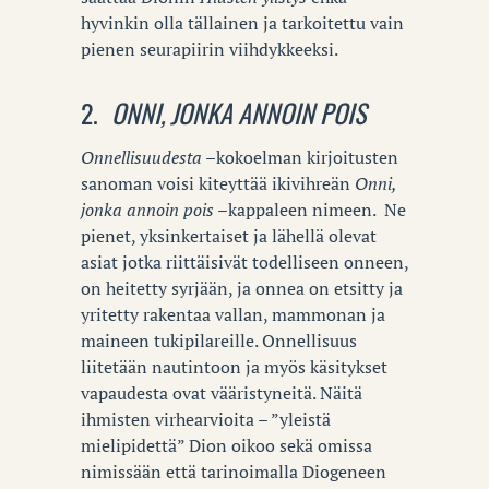
hyvinkin olla tällainen ja tarkoitettu vain
pienen seurapiirin viihdykkeeksi.
2.
ONNI, JONKA ANNOIN POIS
Onnellisuudesta –
kokoelman kirjoitusten
sanoman voisi kiteyttää ikivihreän
Onni,
jonka annoin pois –
kappaleen nimeen.
Ne
pienet, yksinkertaiset ja lähellä olevat
asiat jotka riittäisivät todelliseen onneen,
on heitetty syrjään, ja onnea on etsitty ja
yritetty rakentaa vallan, mammonan ja
maineen tukipilareille. Onnellisuus
liitetään nautintoon ja myös käsitykset
vapaudesta ovat vääristyneitä. Näitä
ihmisten virhearvioita – ”yleistä
mielipidettä” Dion oikoo sekä omissa
nimissään että tarinoimalla Diogeneen