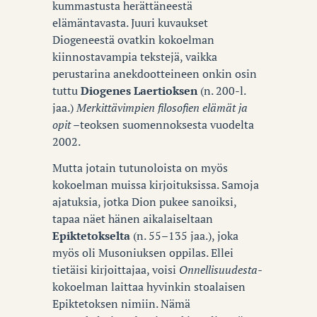
kummastusta herättäneestä
elämäntavasta. Juuri kuvaukset
Diogeneestä ovatkin kokoelman
kiinnostavampia tekstejä, vaikka
perustarina anekdootteineen onkin osin
tuttu
Diogenes Laertioksen
(n. 200-l.
jaa.)
Merkittävimpien filosofien elämät ja
opit –
teoksen suomennoksesta vuodelta
2002.
Mutta jotain tutunoloista on myös
kokoelman muissa kirjoituksissa. Samoja
ajatuksia, jotka Dion pukee sanoiksi,
tapaa näet hänen aikalaiseltaan
Epiktetokselta
(n. 55–135 jaa.), joka
myös oli Musoniuksen oppilas. Ellei
tietäisi kirjoittajaa, voisi
Onnellisuudesta-
kokoelman laittaa hyvinkin stoalaisen
Epiktetoksen nimiin. Nämä