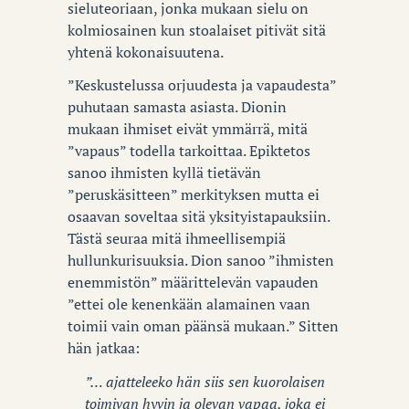
sieluteoriaan, jonka mukaan sielu on
kolmiosainen kun stoalaiset pitivät sitä
yhtenä kokonaisuutena.
”Keskustelussa orjuudesta ja vapaudesta”
puhutaan samasta asiasta. Dionin
mukaan ihmiset eivät ymmärrä, mitä
”vapaus” todella tarkoittaa. Epiktetos
sanoo ihmisten kyllä tietävän
”peruskäsitteen” merkityksen mutta ei
osaavan soveltaa sitä yksityistapauksiin.
Tästä seuraa mitä ihmeellisempiä
hullunkurisuuksia. Dion sanoo ”ihmisten
enemmistön” määrittelevän vapauden
”ettei ole kenenkään alamainen vaan
toimii vain oman päänsä mukaan.” Sitten
hän jatkaa:
”… ajatteleeko hän siis sen kuorolaisen
toimivan hyvin ja olevan vapaa, joka ei