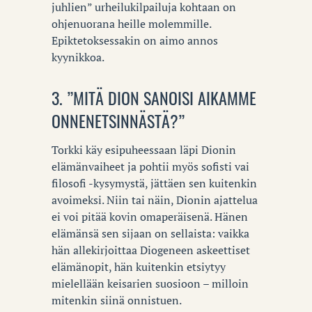
juhlien” urheilukilpailuja kohtaan on
ohjenuorana heille molemmille.
Epiktetoksessakin on aimo annos
kyynikkoa.
3. ”MITÄ DION SANOISI AIKAMME
ONNENETSINNÄSTÄ?”
Torkki käy esipuheessaan läpi Dionin
elämänvaiheet ja pohtii myös sofisti vai
filosofi -kysymystä, jättäen sen kuitenkin
avoimeksi. Niin tai näin, Dionin ajattelua
ei voi pitää kovin omaperäisenä. Hänen
elämänsä sen sijaan on sellaista: vaikka
hän allekirjoittaa Diogeneen askeettiset
elämänopit, hän kuitenkin etsiytyy
mielellään keisarien suosioon – milloin
mitenkin siinä onnistuen.