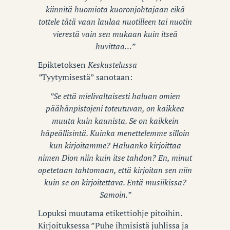
kiinnitä huomiota kuoronjohtajaan eikä
tottele tätä vaan laulaa nuotilleen tai nuotin
vierestä vain sen mukaan kuin itseä
huvittaa…”
Epiktetoksen
Keskustelussa
”
Tyytymisestä” sanotaan:
”Se että mielivaltaisesti haluan omien
päähänpistojeni toteutuvan, on kaikkea
muuta kuin kaunista. Se on kaikkein
häpeällisintä. Kuinka menettelemme silloin
kun kirjoitamme? Haluanko kirjoittaa
nimen Dion niin kuin itse tahdon? En, minut
opetetaan tahtomaan, että kirjoitan sen niin
kuin se on kirjoitettava. Entä musiikissa?
Samoin.”
Lopuksi muutama etikettiohje pitoihin.
Kirjoituksessa ”Puhe ihmisistä juhlissa ja