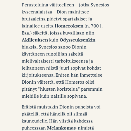
Perusteluina väitteelleen – jotka Synesios
kyseenalaistaa – Dion mainitsee
brutaaleina pidetyt spartalaiset ja
lainailee useita
Homeroksen
(n. 700 l.
Eaa.)
säkeitä, joissa kuvaillaan niin
Akilleuksen
kuin
Odysseuksenkin
hiuksia. Synesios sanoo Dionin
käyttäneen runoilijan säkeitä
mielivaltaisesti tarkoitukseensa ja
leikanneen niistä juuri sopivat kohdat
kirjoitukseensa. Eniten hän ihmettelee
Dionin väitettä, että Homeros olisi
pitänyt ”hiusten koristelua” paremmin
miehille kuin naisille sopivana.
Eräistä muistakin Dionin puheista voi
päätellä, että hänellä oli silmää
kauneudelle. Hän ylistää kahdessa
puheessaan
Melankomas
-nimistä