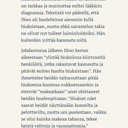
on tarkkaa ja muistuttaa miltei lääkärin
diagnoosia. Tekstistä voi päätellä, että
Dion oli huolehtinut aiemmin kyllä
hiuksistaan, mutta ehkä sairastelun takia
ne olivat nyt tulleet laiminlyödyiksi. Hän
kuitenkin yrittää kammata niitä.
Johdantonsa jälkeen Dion kertoo
aikeestaan ”ylistää hiuksiinsa kiintyneitä
henkilöitä, jotka rakastavat kauneutta ja
pitävät eniten huolta hiuksistaan”. Hän
ihmettelee heidän taituruuttaan pitää
hiuksensa kuosissa nukkuessaankin ja
etteivät ”makeatkaan” unet ohittaneet
heidän huolenpitoaan. ”Hiukset näet
saavat heidät näyttämään komeilta ja
pelottavilta, mutta uni puolestaan, vaikka
se olisi kuinka makeaa tahansa, tekee
heistä velttoja ja varomattomia.”