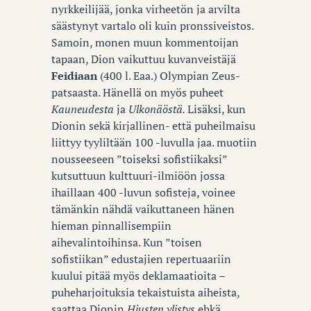
nyrkkeilijää, jonka virheetön ja arvilta
säästynyt vartalo oli kuin pronssiveistos.
Samoin, monen muun kommentoijan
tapaan, Dion vaikuttuu kuvanveistäjä
Feidiaan
(400 l. Eaa.) Olympian Zeus-
patsaasta. Hänellä on myös puheet
Kauneudesta
ja
Ulkonäöstä.
Lisäksi, kun
Dionin sekä kirjallinen- että puheilmaisu
liittyy tyyliltään 100 -luvulla jaa. muotiin
nousseeseen ”toiseksi sofistiikaksi”
kutsuttuun kulttuuri-ilmiöön jossa
ihaillaan 400 -luvun sofisteja, voinee
tämänkin nähdä vaikuttaneen hänen
hieman pinnallisempiin
aihevalintoihinsa. Kun ”toisen
sofistiikan” edustajien repertuaariin
kuului pitää myös deklamaatioita –
puheharjoituksia tekaistuista aiheista,
saattaa Dionin
Hiusten ylistys
ehkä