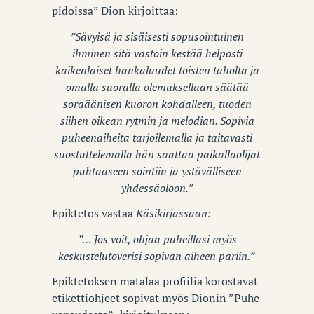
pidoissa” Dion kirjoittaa:
”Sävyisä ja sisäisesti sopusointuinen
ihminen sitä vastoin kestää helposti
kaikenlaiset hankaluudet toisten taholta ja
omalla suoralla olemuksellaan säätää
soraäänisen kuoron kohdalleen, tuoden
siihen oikean rytmin ja melodian. Sopivia
puheenaiheita tarjoilemalla ja taitavasti
suostuttelemalla hän saattaa paikallaolijat
puhtaaseen sointiin ja ystävälliseen
yhdessäoloon.”
Epiktetos vastaa
Käsikirjassaan:
”… Jos voit, ohjaa puheillasi myös
keskustelutoverisi sopivan aiheen pariin.”
Epiktetoksen matalaa profiilia korostavat
etikettiohjeet sopivat myös Dionin ”Puhe