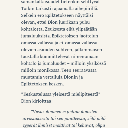
samankaltaisuudet tietenkin selittyvät
Torkin tarkasti rajaamalla aihepiirillä.
Selkein ero Epiktetokseen näyttäisi
olevan, ettei Dion juurikaan puhu
kohtalosta, Zeuksesta eikä ylipäätään
jumaluuksista. Epiktetoksen jaottelun
omassa vallassa ja ei-omassa vallassa
olevien asioiden suhteen, jälkimmäisen
taustalla kummittelevat nimenomaan
kohtalo ja jumaluudet – milloin yksikössä
milloin monikossa. Teen seuraavassa
muutamia vertailuja Dionin ja
Epiktetoksen kesken.
”Keskustelussa yleisestä mielipiteestä”
Dion kirjoittaa:
”Viisas ihminen ei piittaa ihmisten
arvostuksesta tai sen puutteesta, siitä mitä
typerät ihmiset moittivat tai kehuvat, olipa