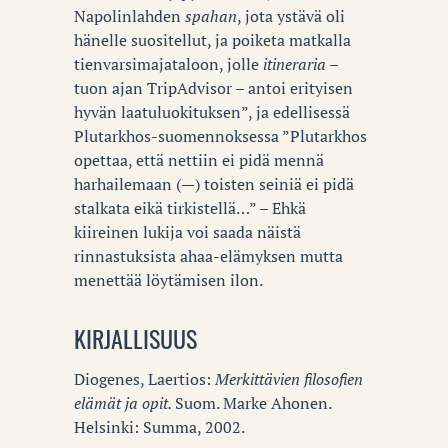
Napolinlahden
spahan
, jota ystävä oli
hänelle suositellut, ja poiketa matkalla
tienvarsimajataloon, jolle
itineraria –
tuon ajan TripAdvisor – antoi erityisen
hyvän laatuluokituksen”, ja edellisessä
Plutarkhos-suomennoksessa ”Plutarkhos
opettaa, että nettiin ei pidä mennä
harhailemaan (—) toisten seiniä ei pidä
stalkata eikä tirkistellä…” – Ehkä
kiireinen lukija voi saada näistä
rinnastuksista ahaa-elämyksen mutta
menettää löytämisen ilon.
KIRJALLISUUS
Diogenes, Laertios:
Merkittävien filosofien
elämät ja opit.
Suom. Marke Ahonen.
Helsinki: Summa, 2002.