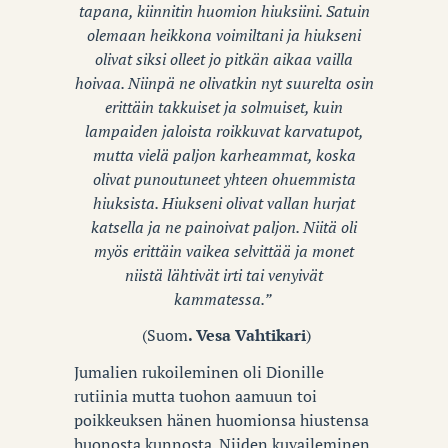
tapana, kiinnitin huomion hiuksiini. Satuin
olemaan heikkona voimiltani ja hiukseni
olivat siksi olleet jo pitkän aikaa vailla
hoivaa. Niinpä ne olivatkin nyt suurelta osin
erittäin takkuiset ja solmuiset, kuin
lampaiden jaloista roikkuvat karvatupot,
mutta vielä paljon karheammat, koska
olivat punoutuneet yhteen ohuemmista
hiuksista. Hiukseni olivat vallan hurjat
katsella ja ne painoivat paljon. Niitä oli
myös erittäin vaikea selvittää ja monet
niistä lähtivät irti tai venyivät
kammatessa.”
(Suom
. Vesa Vahtikari
)
Jumalien rukoileminen oli Dionille
rutiinia mutta tuohon aamuun toi
poikkeuksen hänen huomionsa hiustensa
huonosta kunnosta. Niiden kuvaileminen