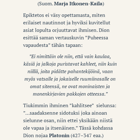
(Suom.
Marja Itkonen-Kaila
)
Epiktetos ei väsy opettamasta, miten
erilaiset nautinnot ja hyviksi kuvitellut
asiat lopulta orjuuttavat ihmisen. Dion
esittää saman vertauskuvin ”Puheessa
vapaudesta” tähän tapaan:
”Ei nimittäin ole niin, että vain kaulaa,
käsiä ja jalkoja puristavat kahleet, niin kuin
niillä, joita pidätte pahantekijöinä, vaan
myös vatsalle ja jokaiselle ruumiinosalle on
omat siteensä, ne ovat moninaisten ja
monenkirjavien pakkojen otteessa.”
Tiukimmin ihminen ”kahlitsee”
sielunsa:
”…saadaksenne sidotuksi joka ainoan
sielunne osan, niin ettei yksikään niistä
ole vapaa ja itsenäinen.” Tässä kohdassa
Dion nojaa
Platonin
(427–347 eaa.)