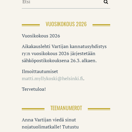
VUOSIKOKOUS 2026
Vuosikokous 2026
Aikakauslehti Vartijan kannatusyhdistys
ry:n vuosikokous 2026 järjestetään
sähköpostikokouksena 26.3. alkaen.
Ilmoittautumiset
matti.myllykoski@helsinki.fi
.
Tervetuloa!
TEEMANUMEROT
Anna Vartijan viedä sinut
nojatuolimatkalle! Tutustu