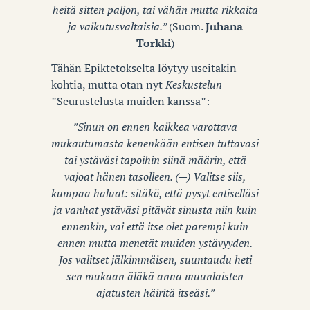
heitä sitten paljon, tai vähän mutta rikkaita
ja vaikutusvaltaisia.”
(Suom.
Juhana
Torkki
)
Tähän Epiktetokselta löytyy useitakin
kohtia, mutta otan nyt
Keskustelun
”Seurustelusta muiden kanssa”:
”Sinun on ennen kaikkea varottava
mukautumasta kenenkään entisen tuttavasi
tai ystäväsi tapoihin siinä määrin, että
vajoat hänen tasolleen. (—) Valitse siis,
kumpaa haluat: sitäkö, että pysyt entiselläsi
ja vanhat ystäväsi pitävät sinusta niin kuin
ennenkin, vai että itse olet parempi kuin
ennen mutta menetät muiden ystävyyden.
Jos valitset jälkimmäisen, suuntaudu heti
sen mukaan äläkä anna muunlaisten
ajatusten häiritä itseäsi.”