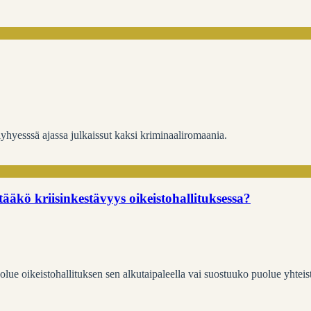
yhyesssä ajassa julkaissut kaksi kriminaaliromaania.
ääkö kriisinkestävyys oikeistohallituksessa?
ue oikeistohallituksen sen alkutaipaleella vai suostuuko puolue yhtei