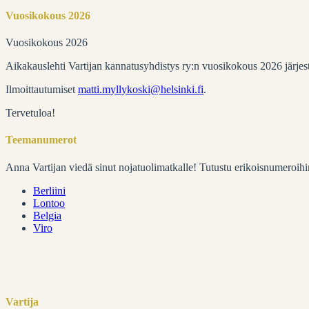
Vuosikokous 2026
Vuosikokous 2026
Aikakauslehti Vartijan kannatusyhdistys ry:n vuosikokous 2026 järje
Ilmoittautumiset
matti.myllykoski@helsinki.fi
.
Tervetuloa!
Teemanumerot
Anna Vartijan viedä sinut nojatuolimatkalle! Tutustu erikoisnumeroihi
Berliini
Lontoo
Belgia
Viro
Vartija