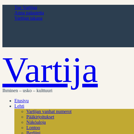
Tue Vartijaa
Anna palautetta
Vartijan takana
Vartija
Ihminen – usko – kulttuuri
Etusivu
Lehti
Vartijan vanhat numerot
Pääkirjoitukset
Näköaloja
Lontoo
Berliini