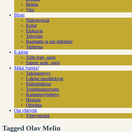
Belgia
Viro
Blogi
Näkemyksiä
Kirjat
Elokuvat
Televisio
Raamattu ja sen tutkimus
Vartiossa
E-kirjat
Tolle lege -sarja
Sapere aude -sarja
Mikä Vartija?
Tukijäsenyys
Lukijat suosittelevat
Päätoimittajat
Toimitusneuvosto
Kannatusyhdistys
Historia
Ohjelma
Ota yhteyttä
Yhteystiedot
Tagged Olav Melin