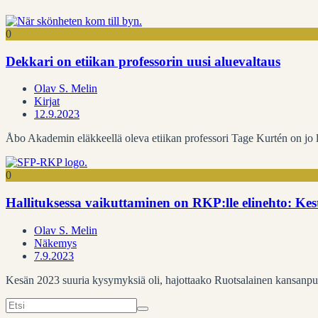
0
Dekkari on etiikan professorin uusi aluevaltaus
Olav S. Melin
Kirjat
12.9.2023
Åbo Akademin eläkkeellä oleva etiikan professori Tage Kurtén on jo l
0
Hallituksessa vaikuttaminen on RKP:lle elinehto: Kest
Olav S. Melin
Näkemys
7.9.2023
Kesän 2023 suuria kysymyksiä oli, hajottaako Ruotsalainen kansanpuol
Search
for: