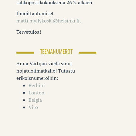
sähköpostikokouksena 26.3. alkaen.
Ilmoittautumiset
matti.myllykoski@helsinki.fi
.
Tervetuloa!
TEEMANUMEROT
Anna Vartijan viedä sinut
nojatuolimatkalle! Tutustu
erikoisnumeroihin:
Berliini
Lontoo
Belgia
Viro