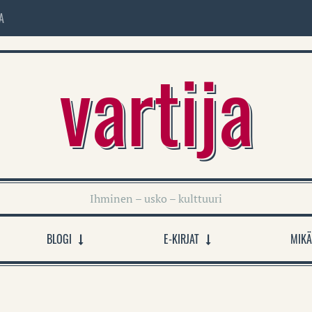
A
vartija
Ihminen – usko – kulttuuri
BLOGI
E-KIRJAT
MIKÄ