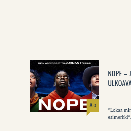
NOPE – 
ULKOAV
0
”Lokaa minä
esimerkki”