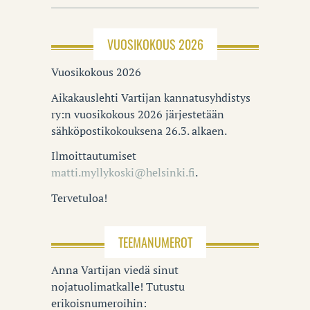
VUOSIKOKOUS 2026
Vuosikokous 2026
Aikakauslehti Vartijan kannatusyhdistys
ry:n vuosikokous 2026 järjestetään
sähköpostikokouksena 26.3. alkaen.
Ilmoittautumiset
matti.myllykoski@helsinki.fi
.
Tervetuloa!
TEEMANUMEROT
Anna Vartijan viedä sinut
nojatuolimatkalle! Tutustu
erikoisnumeroihin: