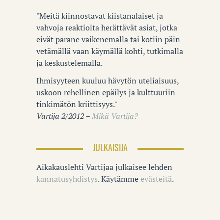
"Meitä kiinnostavat kiistanalaiset ja
vahvoja reaktioita herättävät asiat, jotka
eivät parane vaikenemalla tai kotiin päin
vetämällä vaan käymällä kohti, tutkimalla
ja keskustelemalla.
Ihmisyyteen kuuluu hävytön uteliaisuus,
uskoon rehellinen epäilys ja kulttuuriin
tinkimätön kriittisyys."
Vartija 2/2012 –
Mikä Vartija?
JULKAISIJA
Aikakauslehti Vartijaa julkaisee lehden
kannatusyhdistys
. Käytämme
evästeitä
.