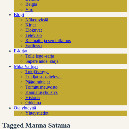
Belgia
Viro
Blogi
Näkemyksiä
Kirjat
Elokuvat
Televisio
Raamattu ja sen tutkimus
Vartiossa
E-kirjat
Tolle lege -sarja
Sapere aude -sarja
Mikä Vartija?
Tukijäsenyys
Lukijat suosittelevat
Päätoimittajat
Toimitusneuvosto
Kannatusyhdistys
Historia
Ohjelma
Ota yhteyttä
Yhteystiedot
Tagged Manna Satama