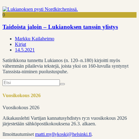
0
Taidoista jaloin – Lukianoksen tanssin ylistys
Markku Kailaheimo
Kirjat
14.5.2021
Satiirikkona tunnettu Lukianos (n. 120–n.180) kirjoitti myös
vähemmän pilailevia tekstejä, joista yksi on 160-luvulla syntynyt
Tanssista-niminen puolustuspuhe.
Search
for:
Vuosikokous 2026
Vuosikokous 2026
Aikakauslehti Vartijan kannatusyhdistys ry:n vuosikokous 2026
järjestetään sähköpostikokouksena 26.3. alkaen.
Ilmoittautumiset
matti.myllykoski@helsinki.fi
.