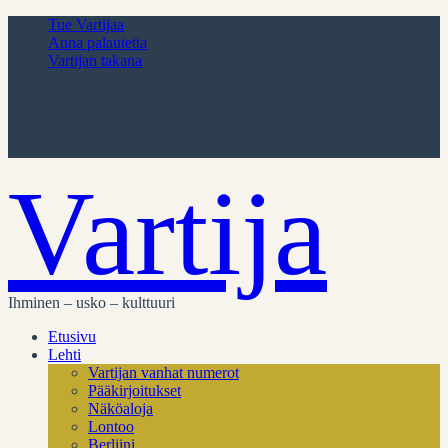
Tue Vartijaa
Anna palautetta
Vartijan takana
Vartija
Ihminen – usko – kulttuuri
Etusivu
Lehti
Vartijan vanhat numerot
Pääkirjoitukset
Näköaloja
Lontoo
Berliini