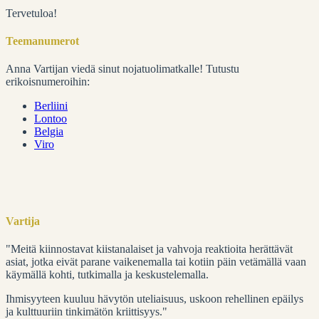
Tervetuloa!
Teemanumerot
Anna Vartijan viedä sinut nojatuolimatkalle! Tutustu
erikoisnumeroihin:
Berliini
Lontoo
Belgia
Viro
Vartija
"Meitä kiinnostavat kiistanalaiset ja vahvoja reaktioita herättävät
asiat, jotka eivät parane vaikenemalla tai kotiin päin vetämällä vaan
käymällä kohti, tutkimalla ja keskustelemalla.
Ihmisyyteen kuuluu hävytön uteliaisuus, uskoon rehellinen epäilys
ja kulttuuriin tinkimätön kriittisyys."