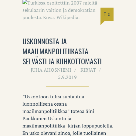
0
USKONNOSTA JA
MAAILMANPOLITIIKASTA
SELVÄSTI JA KIIHKOTTOMASTI
JUHA AHOSNIEMI
KIRJAT
5.9.2019
”Uskontoon tulisi suhtautua
luonnollisena osana
maailmanpolitiikkaa” toteaa Sini
Paukkunen Uskonto ja
maailmanpolitiikka -kirjan loppupuolella.
En usko olevani ainoa, jolle tuollainen