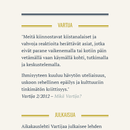
VARTIJA
"Meitä kiinnostavat kiistanalaiset ja
vahvoja reaktioita herättävät asiat, jotka
eivät parane vaikenemalla tai kotiin päin
vetämällä vaan käymällä kohti, tutkimalla
ja keskustelemalla.
Ihmisyyteen kuuluu hävytön uteliaisuus,
uskoon rehellinen epäilys ja kulttuuriin
tinkimätön kriittisyys."
Vartija 2/2012 –
Mikä Vartija?
JULKAISIJA
Aikakauslehti Vartijaa julkaisee lehden