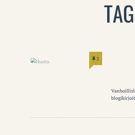
TAG
2
Vanhoillis
blogikirjo