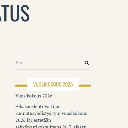
ATUS
VUOSIKOKOUS 2026
Vuosikokous 2026
Aikakauslehti Vartijan
kannatusyhdistys ry:n vuosikokous
2026 järjestetään
sähköpostikokouksena 26.3. alkaen.