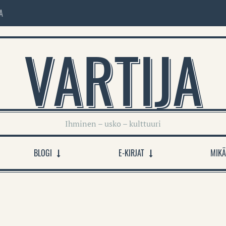
A
VARTIJA
Ihminen – usko – kulttuuri
BLOGI
E-KIRJAT
MIKÄ