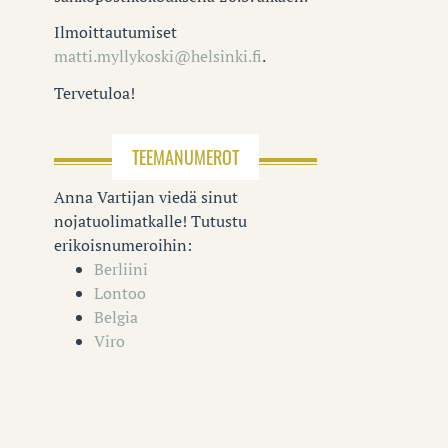
Ilmoittautumiset
matti.myllykoski@helsinki.fi
.
Tervetuloa!
TEEMANUMEROT
Anna Vartijan viedä sinut
nojatuolimatkalle! Tutustu
erikoisnumeroihin:
Berliini
Lontoo
Belgia
Viro