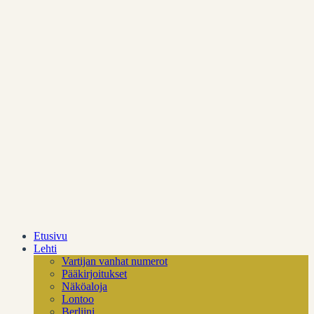
Tue Vartijaa
Anna palautetta
Vartijan takana
Etusivu
Lehti
Vartijan vanhat numerot
Pääkirjoitukset
Näköaloja
Lontoo
Berliini