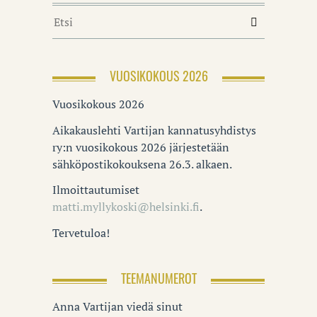
VUOSIKOKOUS 2026
Vuosikokous 2026
Aikakauslehti Vartijan kannatusyhdistys
ry:n vuosikokous 2026 järjestetään
sähköpostikokouksena 26.3. alkaen.
Ilmoittautumiset
matti.myllykoski@helsinki.fi
.
Tervetuloa!
TEEMANUMEROT
Anna Vartijan viedä sinut