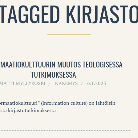
TAGGED KIRJAST
RMAATIOKULTTUURIN MUUTOS TEOLOGISESSA
TUTKIMUKSESSA
MATTI MYLLYKOSKI
NÄKEMYS
6.1.2025
ormaatiokulttuuri” (information culture) on lähtöisin
sta kirjastotutkimuksesta