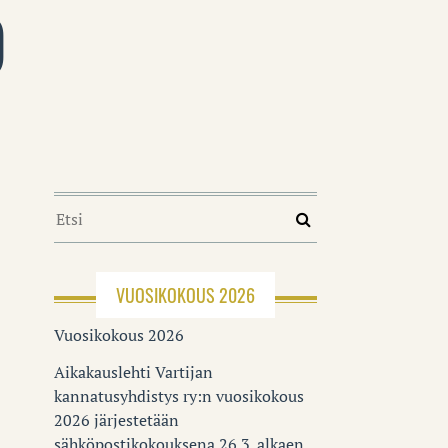
O
VUOSIKOKOUS 2026
Vuosikokous 2026
Aikakauslehti Vartijan
kannatusyhdistys ry:n vuosikokous
2026 järjestetään
sähköpostikokouksena 26.3. alkaen.