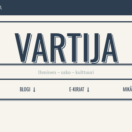
A
VARTIJA
Ihminen – usko – kulttuuri
BLOGI
E-KIRJAT
MIKÄ