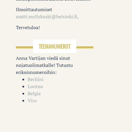
Ilmoittautumiset
matti.myllykoski@helsinki.fi
.
Tervetuloa!
TEEMANUMEROT
Anna Vartijan viedä sinut
nojatuolimatkalle! Tutustu
erikoisnumeroihin:
Berliini
Lontoo
Belgia
Viro