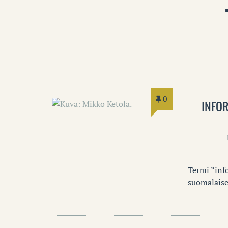
0
INFO
Termi ”inf
suomalaise