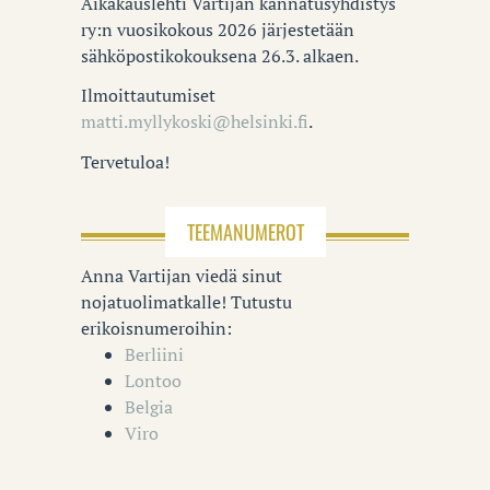
Aikakauslehti Vartijan kannatusyhdistys
ry:n vuosikokous 2026 järjestetään
sähköpostikokouksena 26.3. alkaen.
Ilmoittautumiset
matti.myllykoski@helsinki.fi
.
Tervetuloa!
TEEMANUMEROT
Anna Vartijan viedä sinut
nojatuolimatkalle! Tutustu
erikoisnumeroihin:
Berliini
Lontoo
Belgia
Viro