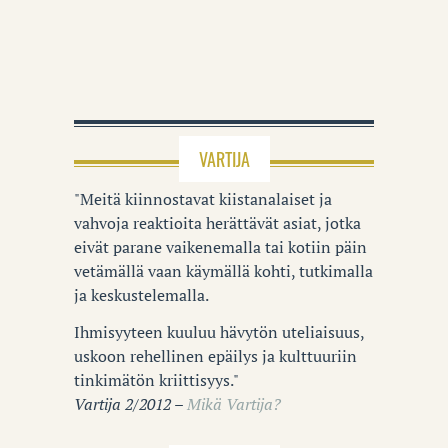
VARTIJA
"Meitä kiinnostavat kiistanalaiset ja
vahvoja reaktioita herättävät asiat, jotka
eivät parane vaikenemalla tai kotiin päin
vetämällä vaan käymällä kohti, tutkimalla
ja keskustelemalla.
Ihmisyyteen kuuluu hävytön uteliaisuus,
uskoon rehellinen epäilys ja kulttuuriin
tinkimätön kriittisyys."
Vartija 2/2012 –
Mikä Vartija?