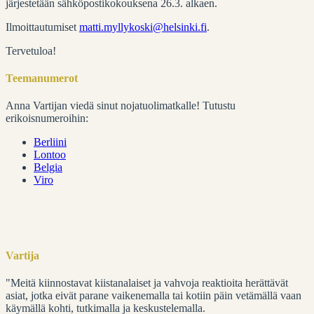
järjestetään sähköpostikokouksena 26.3. alkaen.
Ilmoittautumiset
matti.myllykoski@helsinki.fi
.
Tervetuloa!
Teemanumerot
Anna Vartijan viedä sinut nojatuolimatkalle! Tutustu
erikoisnumeroihin:
Berliini
Lontoo
Belgia
Viro
Vartija
"Meitä kiinnostavat kiistanalaiset ja vahvoja reaktioita herättävät
asiat, jotka eivät parane vaikenemalla tai kotiin päin vetämällä vaan
käymällä kohti, tutkimalla ja keskustelemalla.