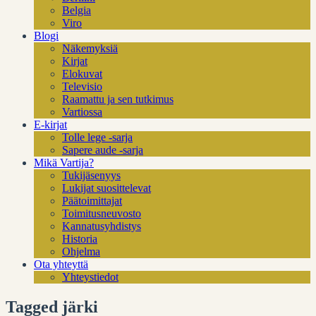
Belgia
Viro
Blogi
Näkemyksiä
Kirjat
Elokuvat
Televisio
Raamattu ja sen tutkimus
Vartiossa
E-kirjat
Tolle lege -sarja
Sapere aude -sarja
Mikä Vartija?
Tukijäsenyys
Lukijat suosittelevat
Päätoimittajat
Toimitusneuvosto
Kannatusyhdistys
Historia
Ohjelma
Ota yhteyttä
Yhteystiedot
Tagged järki