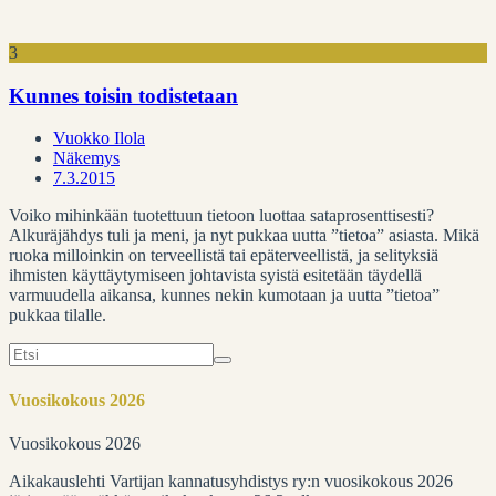
3
Kunnes toisin todistetaan
Vuokko Ilola
Näkemys
7.3.2015
Voiko mihinkään tuotettuun tietoon luottaa sataprosenttisesti?
Alkuräjähdys tuli ja meni, ja nyt pukkaa uutta ”tietoa” asiasta. Mikä
ruoka milloinkin on terveellistä tai epäterveellistä, ja selityksiä
ihmisten käyttäytymiseen johtavista syistä esitetään täydellä
varmuudella aikansa, kunnes nekin kumotaan ja uutta ”tietoa”
pukkaa tilalle.
Search
for:
Vuosikokous 2026
Vuosikokous 2026
Aikakauslehti Vartijan kannatusyhdistys ry:n vuosikokous 2026