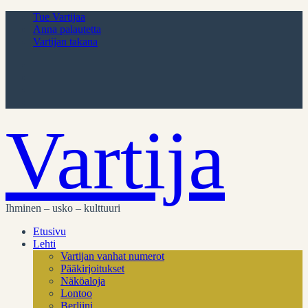
Tue Vartijaa
Anna palautetta
Vartijan takana
Vartija
Ihminen – usko – kulttuuri
Etusivu
Lehti
Vartijan vanhat numerot
Pääkirjoitukset
Näköaloja
Lontoo
Berliini