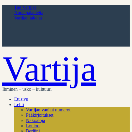
Tue Vartijaa
Anna palautetta
Vartijan takana
Vartija
Ihminen – usko – kulttuuri
Etusivu
Lehti
Vartijan vanhat numerot
Pääkirjoitukset
Näköaloja
Lontoo
Berliini