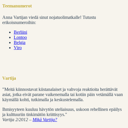
Teemanumerot
Anna Vartijan viedä sinut nojatuolimatkalle! Tutustu
erikoisnumeroihin:
Berliini
Lontoo
Belgia
Viro
Vartija
"Meitä kiinnostavat kiistanalaiset ja vahvoja reaktioita herättävät
asiat, jotka eivät parane vaikenemalla tai kotiin päin vetämällä vaan
käymällä kohti, tutkimalla ja keskustelemalla.
Ihmisyyteen kuuluu hävytön uteliaisuus, uskoon rehellinen epäilys
ja kulttuuriin tinkimätön kriittisyys."
Vartija 2/2012 –
Mikä Vartija?