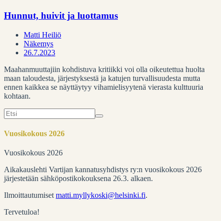
Hunnut, huivit ja luottamus
Matti Heiliö
Näkemys
26.7.2023
Maahanmuuttajiin kohdistuva kritiikki voi olla oikeutettua huolta
maan taloudesta, järjestyksestä ja katujen turvallisuudesta mutta
ennen kaikkea se näyttäytyy vihamielisyytenä vierasta kulttuuria
kohtaan.
Search
for:
Vuosikokous 2026
Vuosikokous 2026
Aikakauslehti Vartijan kannatusyhdistys ry:n vuosikokous 2026
järjestetään sähköpostikokouksena 26.3. alkaen.
Ilmoittautumiset
matti.myllykoski@helsinki.fi
.
Tervetuloa!