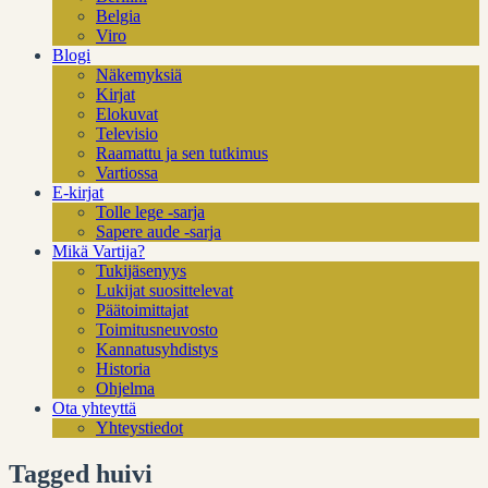
Belgia
Viro
Blogi
Näkemyksiä
Kirjat
Elokuvat
Televisio
Raamattu ja sen tutkimus
Vartiossa
E-kirjat
Tolle lege -sarja
Sapere aude -sarja
Mikä Vartija?
Tukijäsenyys
Lukijat suosittelevat
Päätoimittajat
Toimitusneuvosto
Kannatusyhdistys
Historia
Ohjelma
Ota yhteyttä
Yhteystiedot
Tagged huivi