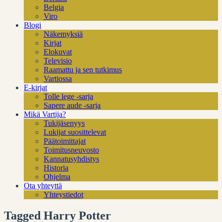
Belgia
Viro
Blogi
Näkemyksiä
Kirjat
Elokuvat
Televisio
Raamattu ja sen tutkimus
Vartiossa
E-kirjat
Tolle lege -sarja
Sapere aude -sarja
Mikä Vartija?
Tukijäsenyys
Lukijat suosittelevat
Päätoimittajat
Toimitusneuvosto
Kannatusyhdistys
Historia
Ohjelma
Ota yhteyttä
Yhteystiedot
Tagged Harry Potter