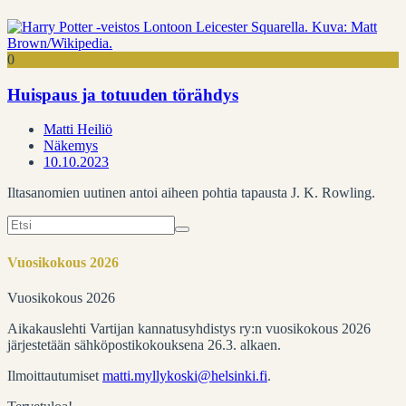
0
Huispaus ja totuuden törähdys
Matti Heiliö
Näkemys
10.10.2023
Iltasanomien uutinen antoi aiheen pohtia tapausta J. K. Rowling.
Search
for:
Vuosikokous 2026
Vuosikokous 2026
Aikakauslehti Vartijan kannatusyhdistys ry:n vuosikokous 2026
järjestetään sähköpostikokouksena 26.3. alkaen.
Ilmoittautumiset
matti.myllykoski@helsinki.fi
.