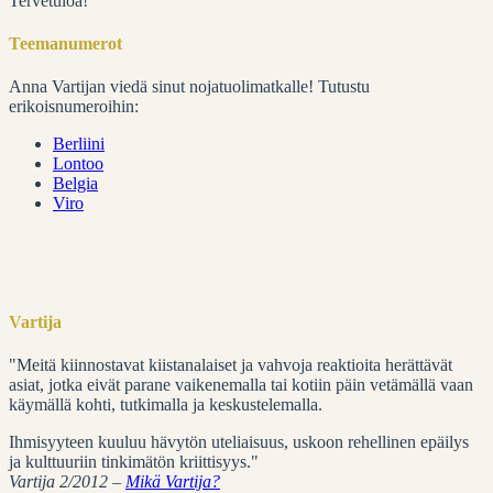
Tervetuloa!
Teemanumerot
Anna Vartijan viedä sinut nojatuolimatkalle! Tutustu
erikoisnumeroihin:
Berliini
Lontoo
Belgia
Viro
Vartija
"Meitä kiinnostavat kiistanalaiset ja vahvoja reaktioita herättävät
asiat, jotka eivät parane vaikenemalla tai kotiin päin vetämällä vaan
käymällä kohti, tutkimalla ja keskustelemalla.
Ihmisyyteen kuuluu hävytön uteliaisuus, uskoon rehellinen epäilys
ja kulttuuriin tinkimätön kriittisyys."
Vartija 2/2012 –
Mikä Vartija?