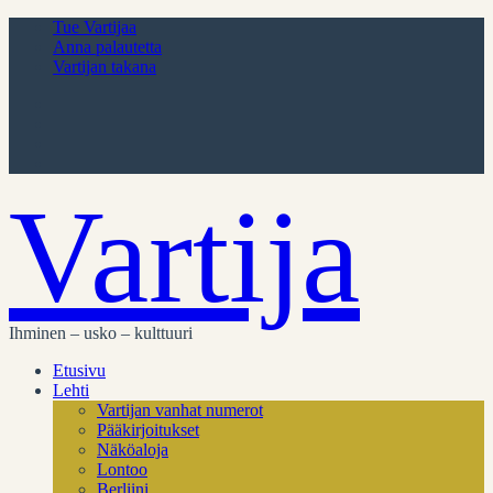
Tue Vartijaa
Anna palautetta
Vartijan takana
Vartija
Ihminen – usko – kulttuuri
Etusivu
Lehti
Vartijan vanhat numerot
Pääkirjoitukset
Näköaloja
Lontoo
Berliini