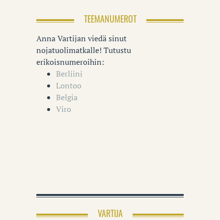
TEEMANUMEROT
Anna Vartijan viedä sinut
nojatuolimatkalle! Tutustu
erikoisnumeroihin:
Berliini
Lontoo
Belgia
Viro
VARTIJA