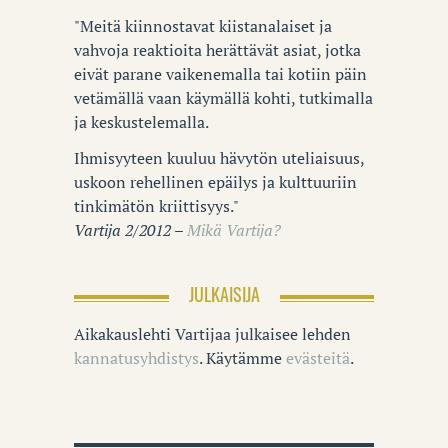
"Meitä kiinnostavat kiistanalaiset ja
vahvoja reaktioita herättävät asiat, jotka
eivät parane vaikenemalla tai kotiin päin
vetämällä vaan käymällä kohti, tutkimalla
ja keskustelemalla.
Ihmisyyteen kuuluu hävytön uteliaisuus,
uskoon rehellinen epäilys ja kulttuuriin
tinkimätön kriittisyys."
Vartija 2/2012 –
Mikä Vartija?
JULKAISIJA
Aikakauslehti Vartijaa julkaisee lehden
kannatusyhdistys
. Käytämme
evästeitä
.