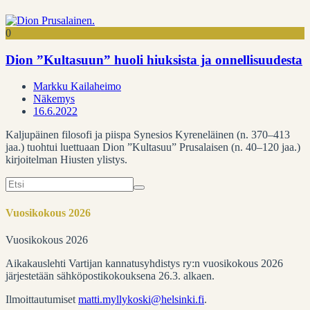
0
Dion ”Kultasuun” huoli hiuksista ja onnellisuudesta
Markku Kailaheimo
Näkemys
16.6.2022
Kaljupäinen filosofi ja piispa Synesios Kyreneläinen (n. 370–413
jaa.) tuohtui luettuaan Dion ”Kultasuu” Prusalaisen (n. 40–120 jaa.)
kirjoitelman Hiusten ylistys.
Search
for:
Vuosikokous 2026
Vuosikokous 2026
Aikakauslehti Vartijan kannatusyhdistys ry:n vuosikokous 2026
järjestetään sähköpostikokouksena 26.3. alkaen.
Ilmoittautumiset
matti.myllykoski@helsinki.fi
.