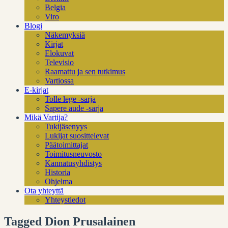
Belgia
Viro
Blogi
Näkemyksiä
Kirjat
Elokuvat
Televisio
Raamattu ja sen tutkimus
Vartiossa
E-kirjat
Tolle lege -sarja
Sapere aude -sarja
Mikä Vartija?
Tukijäsenyys
Lukijat suosittelevat
Päätoimittajat
Toimitusneuvosto
Kannatusyhdistys
Historia
Ohjelma
Ota yhteyttä
Yhteystiedot
Tagged Dion Prusalainen