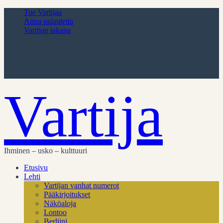
Tue Vartijaa
Anna palautetta
Vartijan takana
Vartija
Ihminen – usko – kulttuuri
Etusivu
Lehti
Vartijan vanhat numerot
Pääkirjoitukset
Näköaloja
Lontoo
Berliini