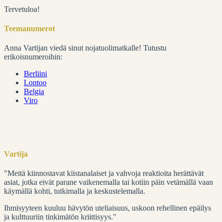
Tervetuloa!
Teemanumerot
Anna Vartijan viedä sinut nojatuolimatkalle! Tutustu
erikoisnumeroihin:
Berliini
Lontoo
Belgia
Viro
Vartija
"Meitä kiinnostavat kiistanalaiset ja vahvoja reaktioita herättävät
asiat, jotka eivät parane vaikenemalla tai kotiin päin vetämällä vaan
käymällä kohti, tutkimalla ja keskustelemalla.
Ihmisyyteen kuuluu hävytön uteliaisuus, uskoon rehellinen epäilys
ja kulttuuriin tinkimätön kriittisyys."