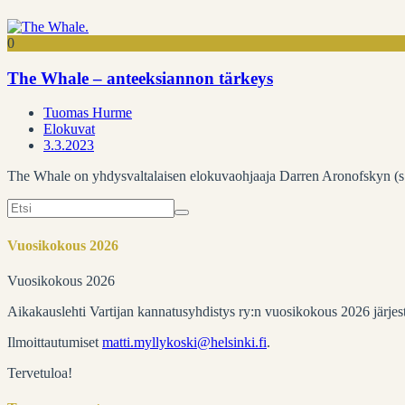
0
The Whale – anteeksiannon tärkeys
Tuomas Hurme
Elokuvat
3.3.2023
The Whale on yhdysvaltalaisen elokuvaohjaaja Darren Aronofskyn (s
Search
for:
Vuosikokous 2026
Vuosikokous 2026
Aikakauslehti Vartijan kannatusyhdistys ry:n vuosikokous 2026 järje
Ilmoittautumiset
matti.myllykoski@helsinki.fi
.
Tervetuloa!