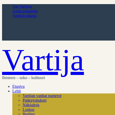
Tue Vartijaa
Anna palautetta
Vartijan takana
Vartija
Ihminen – usko – kulttuuri
Etusivu
Lehti
Vartijan vanhat numerot
Pääkirjoitukset
Näköaloja
Lontoo
Berliini