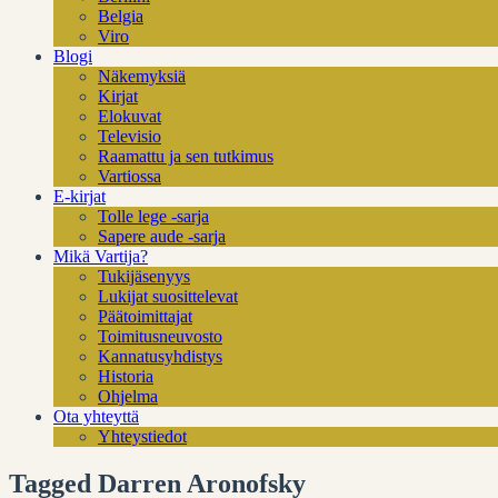
Belgia
Viro
Blogi
Näkemyksiä
Kirjat
Elokuvat
Televisio
Raamattu ja sen tutkimus
Vartiossa
E-kirjat
Tolle lege -sarja
Sapere aude -sarja
Mikä Vartija?
Tukijäsenyys
Lukijat suosittelevat
Päätoimittajat
Toimitusneuvosto
Kannatusyhdistys
Historia
Ohjelma
Ota yhteyttä
Yhteystiedot
Tagged Darren Aronofsky