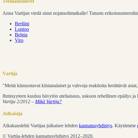
Teemanumerot
Anna Vartijan viedä sinut nojatuolimatkalle! Tutustu erikoisnumeroihi
Berliini
Lontoo
Belgia
Viro
Vartija
"Meitä kiinnostavat kiistanalaiset ja vahvoja reaktioita herättävät asia
Ihmisyyteen kuuluu hävytön uteliaisuus, uskoon rehellinen epäilys ja ku
Vartija 2/2012 –
Mikä Vartija?
Julkaisija
Aikakauslehti Vartijaa julkaisee lehden
kannatusyhdistys
. Käytämme
© Vartija-lehden kannatusyhdistys 2012–2020.