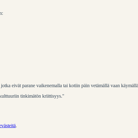
n:
t, jotka eivät parane vaikenemalla tai kotiin päin vetämällä vaan käymällä
lttuuriin tinkimätön kriittisyys."
evästeitä
.