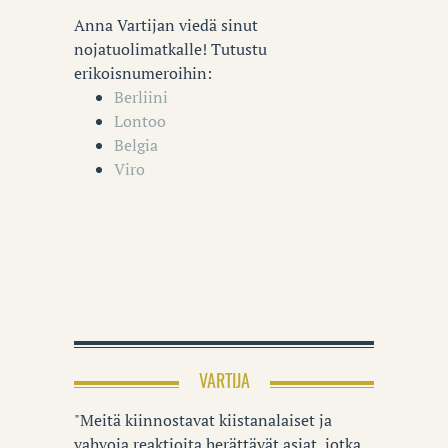
Anna Vartijan viedä sinut
nojatuolimatkalle! Tutustu
erikoisnumeroihin:
Berliini
Lontoo
Belgia
Viro
VARTIJA
"Meitä kiinnostavat kiistanalaiset ja
vahvoja reaktioita herättävät asiat, jotka