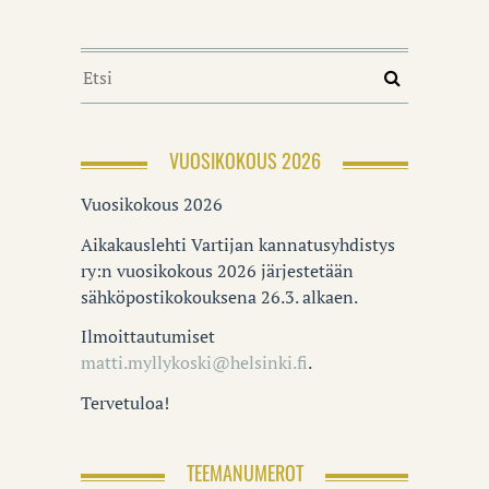
VUOSIKOKOUS 2026
Vuosikokous 2026
Aikakauslehti Vartijan kannatusyhdistys
ry:n vuosikokous 2026 järjestetään
sähköpostikokouksena 26.3. alkaen.
Ilmoittautumiset
matti.myllykoski@helsinki.fi
.
Tervetuloa!
TEEMANUMEROT