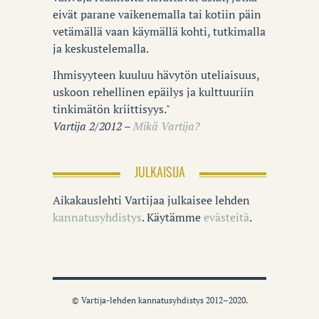
eivät parane vaikenemalla tai kotiin päin
vetämällä vaan käymällä kohti, tutkimalla
ja keskustelemalla.
Ihmisyyteen kuuluu hävytön uteliaisuus,
uskoon rehellinen epäilys ja kulttuuriin
tinkimätön kriittisyys."
Vartija 2/2012 –
Mikä Vartija?
JULKAISIJA
Aikakauslehti Vartijaa julkaisee lehden
kannatusyhdistys
. Käytämme
evästeitä
.
© Vartija-lehden kannatusyhdistys 2012–2020.