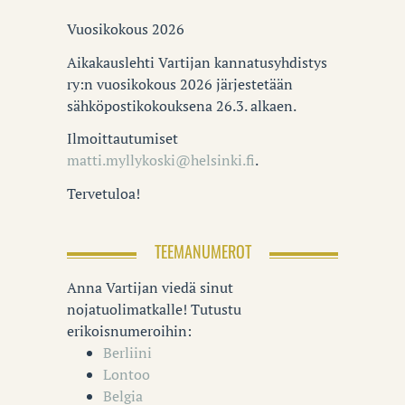
Vuosikokous 2026
Aikakauslehti Vartijan kannatusyhdistys
ry:n vuosikokous 2026 järjestetään
sähköpostikokouksena 26.3. alkaen.
Ilmoittautumiset
matti.myllykoski@helsinki.fi
.
Tervetuloa!
TEEMANUMEROT
Anna Vartijan viedä sinut
nojatuolimatkalle! Tutustu
erikoisnumeroihin:
Berliini
Lontoo
Belgia