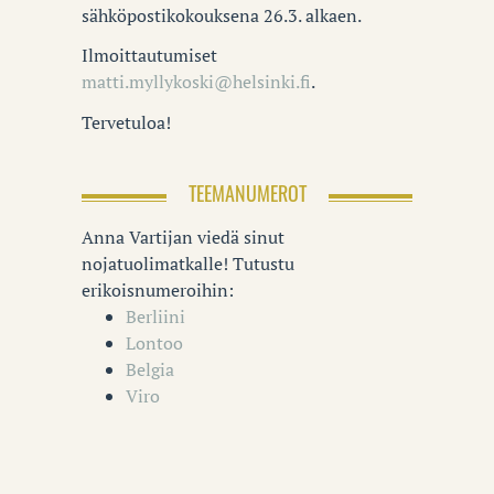
sähköpostikokouksena 26.3. alkaen.
Ilmoittautumiset
matti.myllykoski@helsinki.fi
.
Tervetuloa!
TEEMANUMEROT
Anna Vartijan viedä sinut
nojatuolimatkalle! Tutustu
erikoisnumeroihin:
Berliini
Lontoo
Belgia
Viro