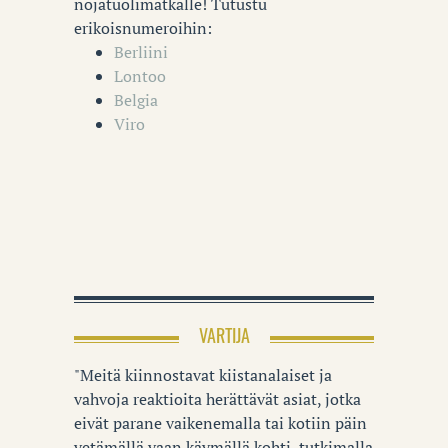
nojatuolimatkalle! Tutustu
erikoisnumeroihin:
Berliini
Lontoo
Belgia
Viro
VARTIJA
"Meitä kiinnostavat kiistanalaiset ja
vahvoja reaktioita herättävät asiat, jotka
eivät parane vaikenemalla tai kotiin päin
vetämällä vaan käymällä kohti, tutkimalla