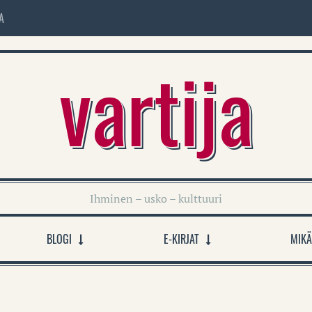
A
vartija
Ihminen – usko – kulttuuri
BLOGI
E-KIRJAT
MIKÄ