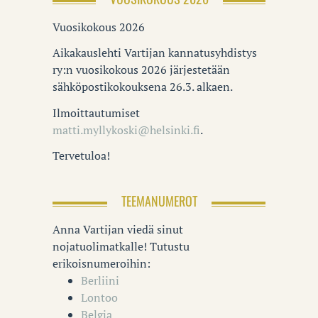
Vuosikokous 2026
Aikakauslehti Vartijan kannatusyhdistys
ry:n vuosikokous 2026 järjestetään
sähköpostikokouksena 26.3. alkaen.
Ilmoittautumiset
matti.myllykoski@helsinki.fi
.
Tervetuloa!
TEEMANUMEROT
Anna Vartijan viedä sinut
nojatuolimatkalle! Tutustu
erikoisnumeroihin:
Berliini
Lontoo
Belgia