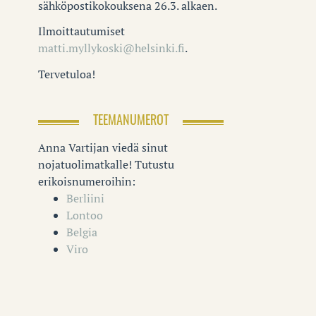
sähköpostikokouksena 26.3. alkaen.
Ilmoittautumiset
matti.myllykoski@helsinki.fi
.
Tervetuloa!
TEEMANUMEROT
Anna Vartijan viedä sinut
nojatuolimatkalle! Tutustu
erikoisnumeroihin:
Berliini
Lontoo
Belgia
Viro