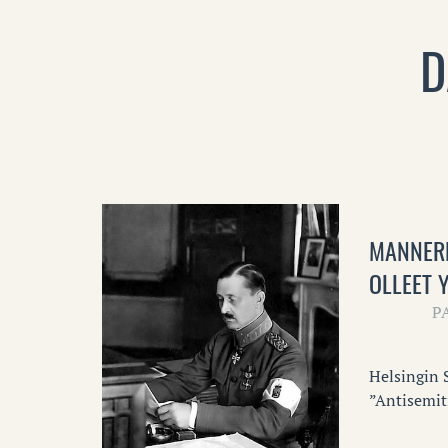
D
MANNERH
OLLEET 
P
Helsingin 
”Antisemit