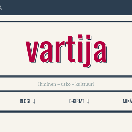
A
vartija
Ihminen – usko – kulttuuri
BLOGI
E-KIRJAT
MIKÄ