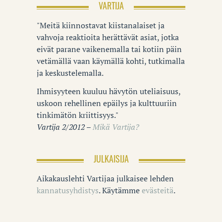
VARTIJA
"Meitä kiinnostavat kiistanalaiset ja
vahvoja reaktioita herättävät asiat, jotka
eivät parane vaikenemalla tai kotiin päin
vetämällä vaan käymällä kohti, tutkimalla
ja keskustelemalla.
Ihmisyyteen kuuluu hävytön uteliaisuus,
uskoon rehellinen epäilys ja kulttuuriin
tinkimätön kriittisyys."
Vartija 2/2012 –
Mikä Vartija?
JULKAISIJA
Aikakauslehti Vartijaa julkaisee lehden
kannatusyhdistys
. Käytämme
evästeitä
.