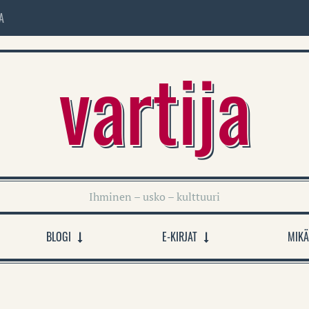
A
vartija
Ihminen – usko – kulttuuri
BLOGI
E-KIRJAT
MIKÄ