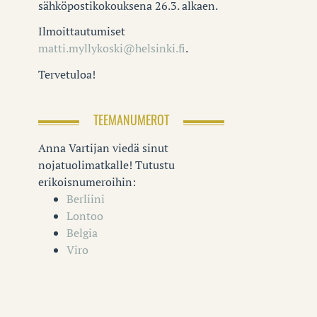
sähköpostikokouksena 26.3. alkaen.
Ilmoittautumiset
matti.myllykoski@helsinki.fi
.
Tervetuloa!
TEEMANUMEROT
Anna Vartijan viedä sinut
nojatuolimatkalle! Tutustu
erikoisnumeroihin:
Berliini
Lontoo
Belgia
Viro