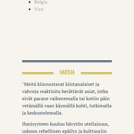
Belgia
Viro
VARTIJA
"Meitä kiinnostavat kiistanalaiset ja
vahvoja reaktioita herättävät asiat, jotka
eivät parane vaikenemalla tai kotiin päin
vetämällä vaan käymällä kohti, tutkimalla
ja keskustelemalla.
Ihmisyyteen kuuluu hävytön uteliaisuus,
uskoon rehellinen epäilys ja kulttuuriin