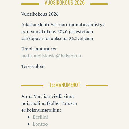
VUOSIKOKOUS 2026
Vuosikokous 2026
Aikakauslehti Vartijan kannatusyhdistys
ry:n vuosikokous 2026 järjestetään
sähköpostikokouksena 26.3. alkaen.
Ilmoittautumiset
matti.myllykoski@helsinki.fi
.
Tervetuloa!
TEEMANUMEROT
Anna Vartijan viedä sinut
nojatuolimatkalle! Tutustu
erikoisnumeroihin:
Berliini
Lontoo