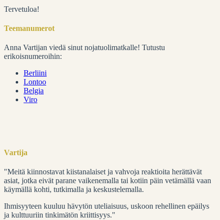
Tervetuloa!
Teemanumerot
Anna Vartijan viedä sinut nojatuolimatkalle! Tutustu
erikoisnumeroihin:
Berliini
Lontoo
Belgia
Viro
Vartija
"Meitä kiinnostavat kiistanalaiset ja vahvoja reaktioita herättävät
asiat, jotka eivät parane vaikenemalla tai kotiin päin vetämällä vaan
käymällä kohti, tutkimalla ja keskustelemalla.
Ihmisyyteen kuuluu hävytön uteliaisuus, uskoon rehellinen epäilys
ja kulttuuriin tinkimätön kriittisyys."