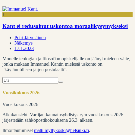
1
Kant ei redusoinut uskontoa moraalikysymykseksi
Petri Järveläinen
Näkemys
17.1.2023
Monelle teologian ja filosofian opiskelijalle on jäänyt mieleen väite,
jonka mukaan Immanuel Kantin mielestä uskonto on
”käytännöllisen järjen postulaatti”.
Search
for:
Vuosikokous 2026
Vuosikokous 2026
Aikakauslehti Vartijan kannatusyhdistys ry:n vuosikokous 2026
järjestetään sähköpostikokouksena 26.3. alkaen.
Ilmoittautumiset
matti.myllykoski@helsinki.fi
.