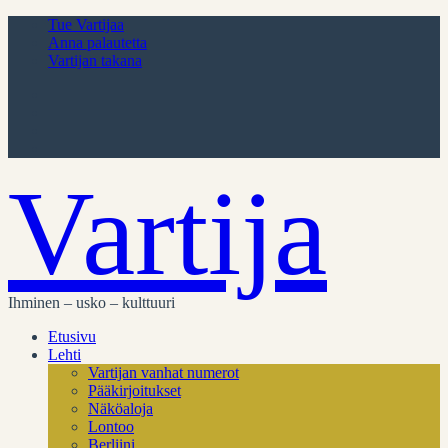
Tue Vartijaa
Anna palautetta
Vartijan takana
Vartija
Ihminen – usko – kulttuuri
Etusivu
Lehti
Vartijan vanhat numerot
Pääkirjoitukset
Näköaloja
Lontoo
Berliini