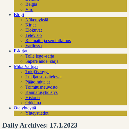
Belgia
Viro
Blogi
Näkemyksiä
Kirjat
Elokuvat
Televisio
Raamattu ja sen tutkimus
Vartiossa
E-kirjat
Tolle lege -sarja
Sapere aude -sarja
Mikä Vartija?
Tukijäsenyys
Lukijat suosittelevat
Päätoimittajat
Toimitusneuvosto
Kannatusyhdistys
Historia
Ohjelma
Ota yhteyttä
Yhteystiedot
Daily Archives: 17.1.2023