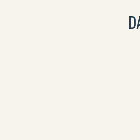
D
0
PAPPEJA