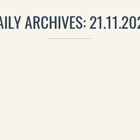
AILY ARCHIVES: 21.11.20
 JA KURTISAANEJA VENETSIASSA
ESKO KARPPANEN
KIRJAT
21.11.2022