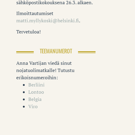
sähköpostikokouksena 26.3. alkaen.
Ilmoittautumiset
matti.myllykoski@helsinki.fi
.
Tervetuloa!
TEEMANUMEROT
Anna Vartijan viedä sinut
nojatuolimatkalle! Tutustu
erikoisnumeroihin:
Berliini
Lontoo
Belgia
Viro