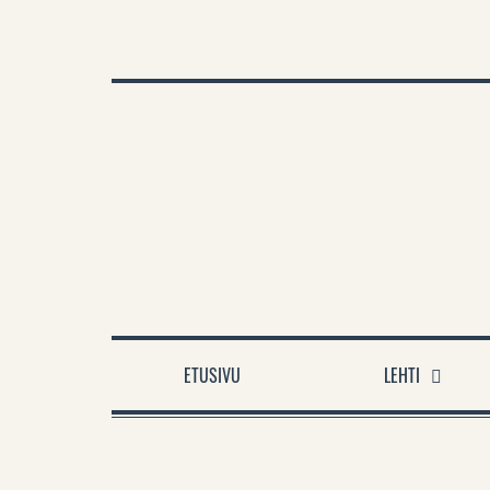
TUE VARTIJAA
ANNA PALAUTETTA
VARTIJAN TAKAN
ETUSIVU
LEHTI