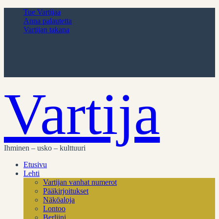
Tue Vartijaa
Anna palautetta
Vartijan takana
Vartija
Ihminen – usko – kulttuuri
Etusivu
Lehti
Vartijan vanhat numerot
Pääkirjoitukset
Näköaloja
Lontoo
Berliini