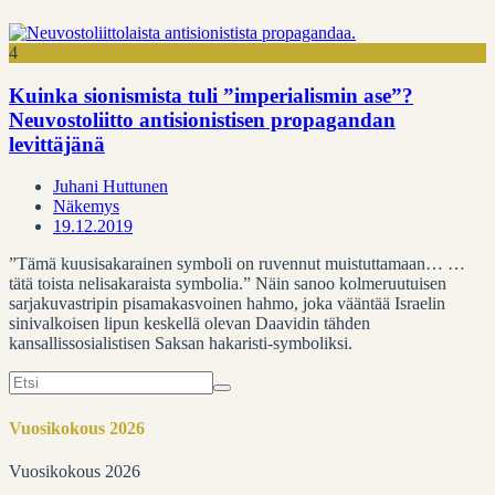
4
Kuinka sionismista tuli ”imperialismin ase”?
Neuvostoliitto antisionistisen propagandan
levittäjänä
Juhani Huttunen
Näkemys
19.12.2019
”Tämä kuusisakarainen symboli on ruvennut muistuttamaan… …
tätä toista nelisakaraista symbolia.” Näin sanoo kolmeruutuisen
sarjakuvastripin pisamakasvoinen hahmo, joka vääntää Israelin
sinivalkoisen lipun keskellä olevan Daavidin tähden
kansallissosialistisen Saksan hakaristi-symboliksi.
Search
for:
Vuosikokous 2026
Vuosikokous 2026