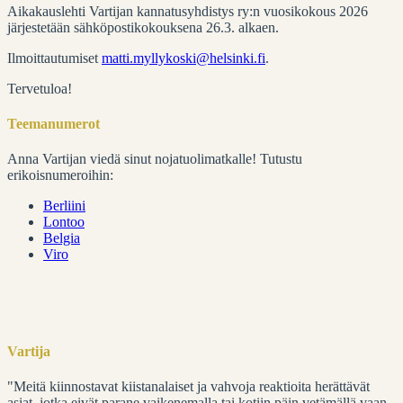
Aikakauslehti Vartijan kannatusyhdistys ry:n vuosikokous 2026
järjestetään sähköpostikokouksena 26.3. alkaen.
Ilmoittautumiset
matti.myllykoski@helsinki.fi
.
Tervetuloa!
Teemanumerot
Anna Vartijan viedä sinut nojatuolimatkalle! Tutustu
erikoisnumeroihin:
Berliini
Lontoo
Belgia
Viro
Vartija
"Meitä kiinnostavat kiistanalaiset ja vahvoja reaktioita herättävät
asiat, jotka eivät parane vaikenemalla tai kotiin päin vetämällä vaan