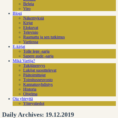
Belgia
Viro
Blogi
Näkemyksiä
Kirjat
Elokuvat
Televisio
Raamattu ja sen tutkimus
Vartiossa
E-kirjat
Tolle lege -sarja
Sapere aude -sarja
Mikä Vartija?
Tukijäsenyys
Lukijat suosittelevat
Päätoimittajat
Toimitusneuvosto
Kannatusyhdistys
Historia
Ohjelma
Ota yhteyttä
Yhteystiedot
Daily Archives: 19.12.2019