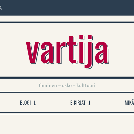
A
vartija
Ihminen – usko – kulttuuri
BLOGI
E-KIRJAT
MIKÄ