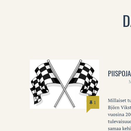
D
PIISPOJ
Millaiset 
1
Björn Vikst
vuosina 200
tulevaisuu
samaa kehi