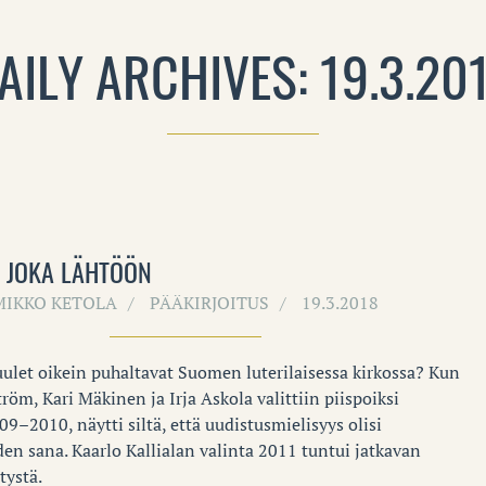
AILY ARCHIVES: 19.3.20
A JOKA LÄHTÖÖN
MIKKO KETOLA
PÄÄKIRJOITUS
19.3.2018
tuulet oikein puhaltavat Suomen luterilaisessa kirkossa? Kun
röm, Kari Mäkinen ja Irja Askola valittiin piispoiksi
9–2010, näytti siltä, että uudistusmielisyys olisi
den sana. Kaarlo Kallialan valinta 2011 tuntui jatkavan
tystä.