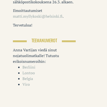
sähköpostikokouksena 26.3. alkaen.
Ilmoittautumiset
matti.myllykoski@helsinki.fi
.
Tervetuloa!
TEEMANUMEROT
Anna Vartijan viedä sinut
nojatuolimatkalle! Tutustu
erikoisnumeroihin:
Berliini
Lontoo
Belgia
Viro