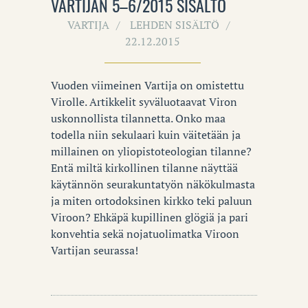
VARTIJAN 5–6/2015 SISÄLTÖ
VARTIJA
LEHDEN SISÄLTÖ
22.12.2015
Vuoden viimeinen Vartija on omistettu
Virolle. Artikkelit syväluotaavat Viron
uskonnollista tilannetta. Onko maa
todella niin sekulaari kuin väitetään ja
millainen on yliopistoteologian tilanne?
Entä miltä kirkollinen tilanne näyttää
käytännön seurakuntatyön näkökulmasta
ja miten ortodoksinen kirkko teki paluun
Viroon? Ehkäpä kupillinen glögiä ja pari
konvehtia sekä nojatuolimatka Viroon
Vartijan seurassa!