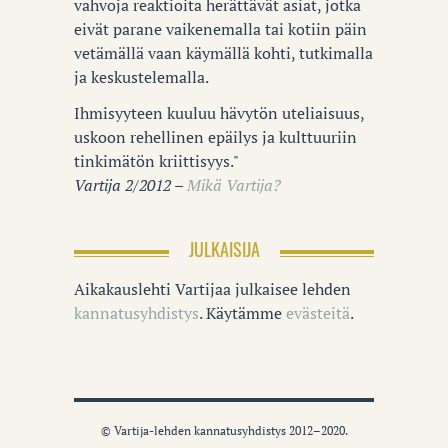
vahvoja reaktioita herättävät asiat, jotka
eivät parane vaikenemalla tai kotiin päin
vetämällä vaan käymällä kohti, tutkimalla
ja keskustelemalla.
Ihmisyyteen kuuluu hävytön uteliaisuus,
uskoon rehellinen epäilys ja kulttuuriin
tinkimätön kriittisyys."
Vartija 2/2012 –
Mikä Vartija?
JULKAISIJA
Aikakauslehti Vartijaa julkaisee lehden
kannatusyhdistys
. Käytämme
evästeitä
.
© Vartija-lehden kannatusyhdistys 2012–2020.