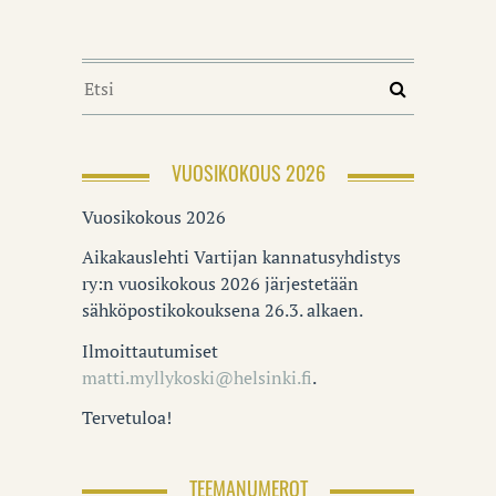
VUOSIKOKOUS 2026
Vuosikokous 2026
Aikakauslehti Vartijan kannatusyhdistys
ry:n vuosikokous 2026 järjestetään
sähköpostikokouksena 26.3. alkaen.
Ilmoittautumiset
matti.myllykoski@helsinki.fi
.
Tervetuloa!
TEEMANUMEROT