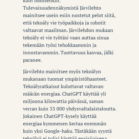
kuin ihmisenkin.
Tulevaisuudennäkymistä Järvilehto
mainitsee usein esiin nostetut pelot siitä,
että tekoäly vie työpaikkoja ja robotit
valtaavat maailman. Järvilehdon mukaan
tekoäly ei vie työtäsi vaan auttaa sinua
tekemään työsi tehokkaammin ja
innostavammin. Tuottavuus kasvaa, jälki
paranee.
Järvilehto mainitsee myös tekoälyn
mukanaan tuomat ympäristöhaasteet.
Tekoälyratkaisut kuluttavat valtavan
määrän energiaa. ChatGPT käyttää yli
miljoona kilowattia päivässä, saman
verran kuin 33 000 yhdysvaltalaistaloutta.
Jokainen ChatGPT-kysely käyttää
energiaa kymmenen kertaa enemmän
kuin yksi Google-haku. Tästäkään syystä
tekoälyä ei tulisi käyttää ensisijaisena