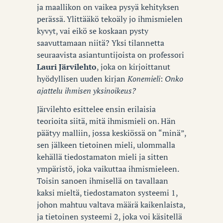
ja maallikon on vaikea pysyä kehityksen
perässä.
Ylittääkö tekoäly jo ihmismielen
kyvyt, vai eikö se koskaan pysty
saavuttamaan niitä? Yksi tilannetta
seuraavista asiantuntijoista on professori
Lauri Järvilehto
, joka on kirjoittanut
hyödyllisen uuden kirjan
Konemieli
:
Onko
ajattelu ihmisen yksinoikeus?
Järvilehto esittelee ensin erilaisia
teorioita siitä, mitä ihmismieli on. Hän
päätyy malliin, jossa keskiössä on “minä”,
sen jälkeen tietoinen mieli, ulommalla
kehällä tiedostamaton mieli ja sitten
ympäristö, joka vaikuttaa ihmismieleen.
Toisin sanoen ihmisellä on tavallaan
kaksi mieltä, tiedostamaton systeemi 1,
johon mahtuu valtava määrä kaikenlaista,
ja tietoinen systeemi 2, joka voi käsitellä