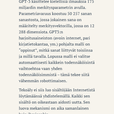
GPT-3 käsittelee kielellisiä ilmauksia 175
miljardin merkitysparametrin avulla.
Parametriavaruus koostuu 50 257 sanan
sanastosta, jossa jokainen sana on
määritelty merkitysvektorilla, jossa on 12
288 dimensiota. GPT3:n
harjoitusaineiston (avoin internet, pari
kirjatietokantaa, ym.) pohjalta malli on
“oppinut”, mitkä sanat liittyvät toisiinsa
ja millä tavalla. Lopussa malli ei valitse
automaattisesti kaikkein todennäköisintä
vaihtoehtoa vaan yhden
todennäköisimmistä – tämä tekee siitä
vähemmän robottimaisen.
Tekoäly ei siis luo sisältöjään Internetistä
löytämäänsä yhdistelemällä. Kaikki sen
sisältö on oikeastaan aidosti uutta. Sen
luova mekanismi on aika samanlainen