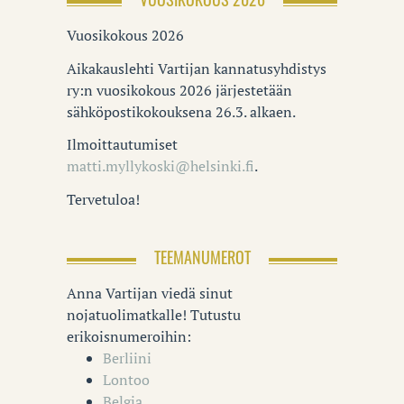
Vuosikokous 2026
Aikakauslehti Vartijan kannatusyhdistys
ry:n vuosikokous 2026 järjestetään
sähköpostikokouksena 26.3. alkaen.
Ilmoittautumiset
matti.myllykoski@helsinki.fi
.
Tervetuloa!
TEEMANUMEROT
Anna Vartijan viedä sinut
nojatuolimatkalle! Tutustu
erikoisnumeroihin:
Berliini
Lontoo
Belgia