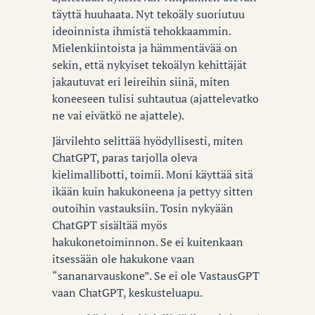
täyttä huuhaata. Nyt tekoäly suoriutuu
ideoinnista ihmistä tehokkaammin.
Mielenkiintoista ja hämmentävää on
sekin, että nykyiset tekoälyn kehittäjät
jakautuvat eri leireihin siinä, miten
koneeseen tulisi suhtautua (ajattelevatko
ne vai eivätkö ne ajattele).
Järvilehto selittää hyödyllisesti, miten
ChatGPT, paras tarjolla oleva
kielimallibotti, toimii. Moni käyttää sitä
ikään kuin hakukoneena ja pettyy sitten
outoihin vastauksiin. Tosin nykyään
ChatGPT sisältää myös
hakukonetoiminnon. Se ei kuitenkaan
itsessään ole hakukone vaan
“sananarvauskone”. Se ei ole VastausGPT
vaan ChatGPT, keskusteluapu.