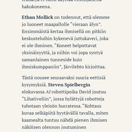
hakukoneena.
Ethan Mollick
on todennut, että olemme
jo luoneet maapallolle “vieraan älyn”.
Ensimmäistä kertaa ihmisellä on pitkiin
keskusteluihin kykenevä juttukaveri, joka
ei ole ihminen. “Koneet helpottavat
yksinäisyyttä, ja niihin voi jopa syntyä
samanlainen tunneside kuin
ihmiskumppaniin”, Järvilehto kirjoittaa.
Tästä nousee seuraavaksi suuria eettisiä
kysymyksiä.
Steven Spielbergin
elokuvassa
AI
robottipoika David joutuu
“Lihativoliin”, jossa hylättyjä robotteja
tuhotaan yleisön hurratessa. “Kohtaus
kuvaa selkäpiitä hyytävällä tavalla, miten
kaamealta tuntuu nähdä pienen ihmisen
näköisen olennon joutuminen