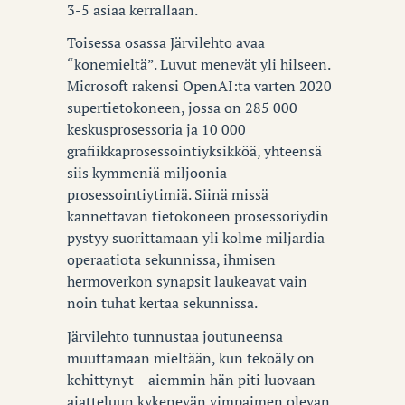
3-5 asiaa kerrallaan.
Toisessa osassa Järvilehto avaa
“konemieltä”. Luvut menevät yli hilseen.
Microsoft rakensi OpenAI:ta varten 2020
supertietokoneen, jossa on 285 000
keskusprosessoria ja 10 000
grafiikkaprosessointiyksikköä, yhteensä
siis kymmeniä miljoonia
prosessointiytimiä. Siinä missä
kannettavan tietokoneen prosessoriydin
pystyy suorittamaan yli kolme miljardia
operaatiota sekunnissa, ihmisen
hermoverkon synapsit laukeavat vain
noin tuhat kertaa sekunnissa.
Järvilehto tunnustaa joutuneensa
muuttamaan mieltään, kun tekoäly on
kehittynyt – aiemmin hän piti luovaan
ajatteluun kykenevän vimpaimen olevan