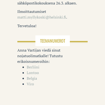
sähköpostikokouksena 26.3. alkaen.
Ilmoittautumiset
matti.myllykoski@helsinki.fi
.
Tervetuloa!
TEEMANUMEROT
Anna Vartijan viedä sinut
nojatuolimatkalle! Tutustu
erikoisnumeroihin:
Berliini
Lontoo
Belgia
Viro