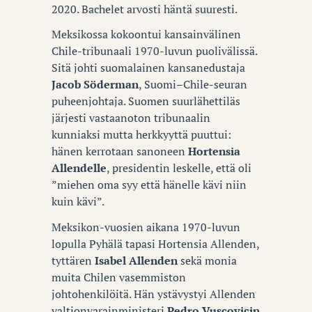
2020. Bachelet arvosti häntä suuresti.
Meksikossa kokoontui kansainvälinen
Chile-tribunaali 1970-luvun puolivälissä.
Sitä johti suomalainen kansanedustaja
Jacob Söderman
, Suomi–Chile-seuran
puheenjohtaja. Suomen suurlähettiläs
järjesti vastaanoton tribunaalin
kunniaksi mutta herkkyyttä puuttui:
hänen kerrotaan sanoneen
Hortensia
Allendelle
, presidentin leskelle, että oli
”miehen oma syy että hänelle kävi niin
kuin kävi”.
Meksikon-vuosien aikana 1970-luvun
lopulla Pyhälä tapasi Hortensia Allenden,
tyttären
Isabel Allenden
sekä monia
muita Chilen vasemmiston
johtohenkilöitä. Hän ystävystyi Allenden
valtionvarainministeri
Pedro Vuscovicin