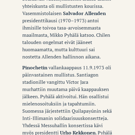
yhteiskunta oli mullistusten kourissa.
Vasemmistolaisen
Salvador Allenden
presidenttikausi (1970–1973) antoi
ihmisille toivoa tasa-arvoisemmasta
maailmasta, Mikko Pyhälä katsoo. Chilen
talouden ongelmat eivät jääneet
huomaamatta, mutta kulttuuri sai
nostetta Allenden hallinnon aikana.
Pinochetin
vallankaappaus 11.9.1973 oli
päinvastainen mullistus. Santiagon
stadionille vangittu Víctor Jara
murhattiin muutama päivä kaappauksen
jälkeen. Pyhälä aktivoitui. Hän osallistui
mielenosoituksiin ja tapahtumiin.
Suomessa järjestettiin Quilapayúnin sekä
Inti-Illimanin solidaarisuuskonsertteja.
Yhdessä Messuhallin konsertissa kävi
myös presidentti
Urho Kekkonen
. Pyhälä