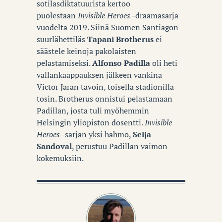
sotilasdiktatuurista kertoo
puolestaan
Invisible Heroes
-draamasarja
vuodelta 2019. Siinä Suomen Santiagon-
suurlähettiläs
Tapani Brotherus
ei
säästele keinoja pakolaisten
pelastamiseksi.
Alfonso Padilla
oli heti
vallankaappauksen jälkeen vankina
Victor Jaran tavoin, toisella stadionilla
tosin. Brotherus onnistui pelastamaan
Padillan, josta tuli myöhemmin
Helsingin yliopiston dosentti.
Invisible
Heroes
-sarjan yksi hahmo,
Seija
Sandoval
, perustuu Padillan vaimon
kokemuksiin.