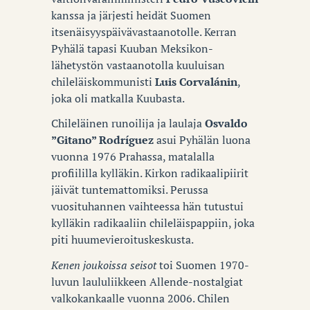
kanssa ja järjesti heidät Suomen
itsenäisyyspäivävastaanotolle. Kerran
Pyhälä tapasi Kuuban Meksikon-
lähetystön vastaanotolla kuuluisan
chileläiskommunisti
Luis Corvalánin
,
joka oli matkalla Kuubasta.
Chileläinen runoilija ja laulaja
Osvaldo
”Gitano” Rodríguez
asui Pyhälän luona
vuonna 1976 Prahassa, matalalla
profiililla kylläkin. Kirkon radikaalipiirit
jäivät tuntemattomiksi. Perussa
vuosituhannen vaihteessa hän tutustui
kylläkin radikaaliin chileläispappiin, joka
piti huumevieroituskeskusta.
Kenen joukoissa seisot
toi Suomen 1970-
luvun laululiikkeen Allende-nostalgiat
valkokankaalle vuonna 2006. Chilen