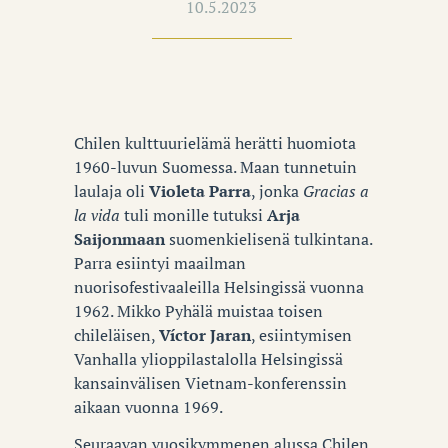
10.5.2023
Chilen kulttuurielämä herätti huomiota
1960-luvun Suomessa.
Maan tunnetuin
laulaja oli
Violeta Parra
, jonka
Gracias a
la vida
tuli monille tutuksi
Arja
Saijonmaan
suomenkielisenä tulkintana.
Parra esiintyi maailman
nuorisofestivaaleilla Helsingissä vuonna
1962. Mikko Pyhälä muistaa toisen
chileläisen,
Víctor Jaran
, esiintymisen
Vanhalla ylioppilastalolla Helsingissä
kansainvälisen Vietnam-konferenssin
aikaan vuonna 1969.
Seuraavan vuosikymmenen alussa Chilen