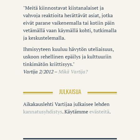
"Meitä kiinnostavat kiistanalaiset ja
vahvoja reaktioita herättävät asiat, jotka
eivät parane vaikenemalla tai kotiin päin
vetämällä vaan käymällä kohti, tutkimalla
ja keskustelemalla.
Ihmisyyteen kuuluu hävytön uteliaisuus,
uskoon rehellinen epäilys ja kulttuuriin
tinkimätön kriittisyys."
Vartija 2/2012 –
Mikä Vartija?
JULKAISIJA
Aikakauslehti Vartijaa julkaisee lehden
kannatusyhdistys
. Käytämme
evästeitä
.