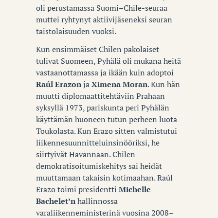
oli perustamassa Suomi–Chile-seuraa
muttei ryhtynyt aktiivijäseneksi seuran
taistolaisuuden vuoksi.
Kun ensimmäiset Chilen pakolaiset
tulivat Suomeen, Pyhälä oli mukana heitä
vastaanottamassa ja ikään kuin adoptoi
Raúl Erazon
ja
Ximena Moran
. Kun hän
muutti diplomaattitehtäviin Prahaan
syksyllä 1973, pariskunta peri Pyhälän
käyttämän huoneen tutun perheen luota
Toukolasta. Kun Erazo sitten valmistutui
liikennesuunnitteluinsinööriksi, he
siirtyivät Havannaan. Chilen
demokratisoitumiskehitys sai heidät
muuttamaan takaisin kotimaahan. Raúl
Erazo toimi presidentti
Michelle
Bachelet’n
hallinnossa
varaliikenneministerinä vuosina 2008–