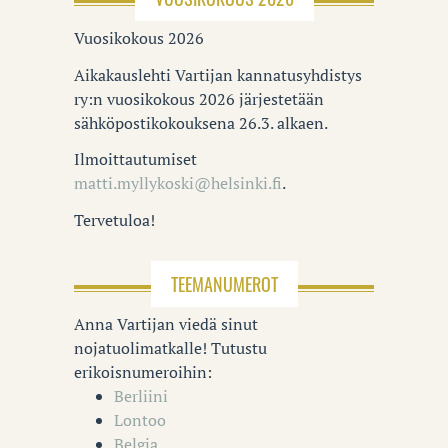
Vuosikokous 2026
Aikakauslehti Vartijan kannatusyhdistys
ry:n vuosikokous 2026 järjestetään
sähköpostikokouksena 26.3. alkaen.
Ilmoittautumiset
matti.myllykoski@helsinki.fi
.
Tervetuloa!
TEEMANUMEROT
Anna Vartijan viedä sinut
nojatuolimatkalle! Tutustu
erikoisnumeroihin:
Berliini
Lontoo
Belgia