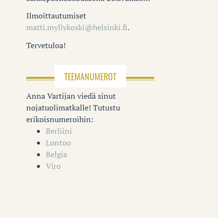
Ilmoittautumiset
matti.myllykoski@helsinki.fi
.
Tervetuloa!
TEEMANUMEROT
Anna Vartijan viedä sinut
nojatuolimatkalle! Tutustu
erikoisnumeroihin:
Berliini
Lontoo
Belgia
Viro