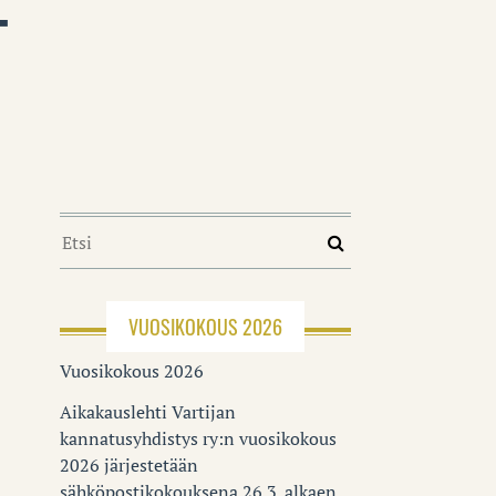
T
VUOSIKOKOUS 2026
Vuosikokous 2026
Aikakauslehti Vartijan
kannatusyhdistys ry:n vuosikokous
2026 järjestetään
sähköpostikokouksena 26.3. alkaen.