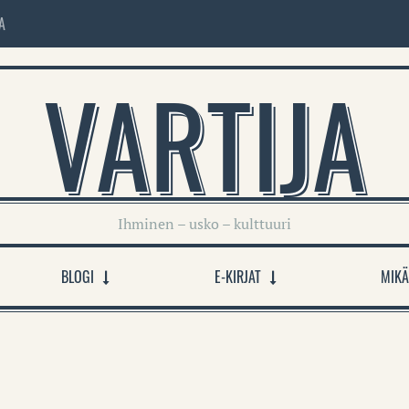
A
VARTIJA
Ihminen – usko – kulttuuri
BLOGI
E-KIRJAT
MIKÄ