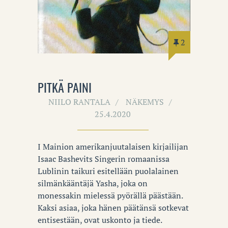
2
PITKÄ PAINI
NIILO RANTALA
NÄKEMYS
25.4.2020
I Mainion amerikanjuutalaisen kirjailijan
Isaac Bashevits Singerin romaanissa
Lublinin taikuri esitellään puolalainen
silmänkääntäjä Yasha, joka on
monessakin mielessä pyörällä päästään.
Kaksi asiaa, joka hänen päätänsä sotkevat
entisestään, ovat uskonto ja tiede.