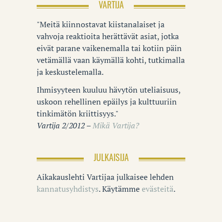
VARTIJA
"Meitä kiinnostavat kiistanalaiset ja
vahvoja reaktioita herättävät asiat, jotka
eivät parane vaikenemalla tai kotiin päin
vetämällä vaan käymällä kohti, tutkimalla
ja keskustelemalla.
Ihmisyyteen kuuluu hävytön uteliaisuus,
uskoon rehellinen epäilys ja kulttuuriin
tinkimätön kriittisyys."
Vartija 2/2012 –
Mikä Vartija?
JULKAISIJA
Aikakauslehti Vartijaa julkaisee lehden
kannatusyhdistys
. Käytämme
evästeitä
.