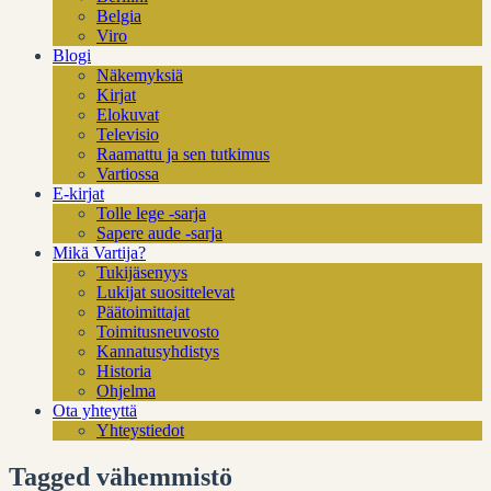
Belgia
Viro
Blogi
Näkemyksiä
Kirjat
Elokuvat
Televisio
Raamattu ja sen tutkimus
Vartiossa
E-kirjat
Tolle lege -sarja
Sapere aude -sarja
Mikä Vartija?
Tukijäsenyys
Lukijat suosittelevat
Päätoimittajat
Toimitusneuvosto
Kannatusyhdistys
Historia
Ohjelma
Ota yhteyttä
Yhteystiedot
Tagged vähemmistö