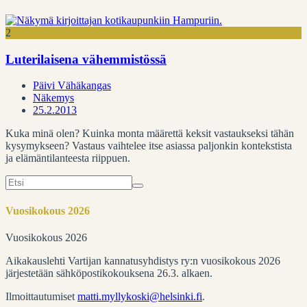
2
Luterilaisena vähemmistössä
Päivi Vähäkangas
Näkemys
25.2.2013
Kuka minä olen? Kuinka monta määrettä keksit vastaukseksi tähän
kysymykseen? Vastaus vaihtelee itse asiassa paljonkin kontekstista
ja elämäntilanteesta riippuen.
Search
for:
Vuosikokous 2026
Vuosikokous 2026
Aikakauslehti Vartijan kannatusyhdistys ry:n vuosikokous 2026
järjestetään sähköpostikokouksena 26.3. alkaen.
Ilmoittautumiset
matti.myllykoski@helsinki.fi
.