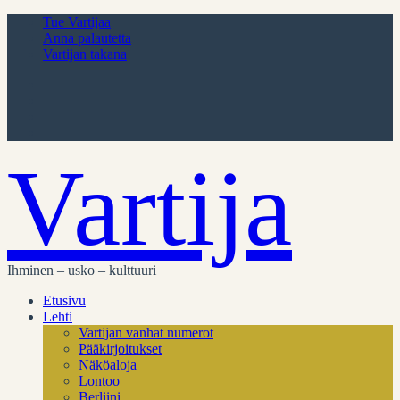
Tue Vartijaa
Anna palautetta
Vartijan takana
Vartija
Ihminen – usko – kulttuuri
Etusivu
Lehti
Vartijan vanhat numerot
Pääkirjoitukset
Näköaloja
Lontoo
Berliini