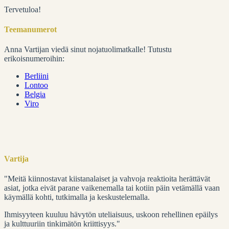
Tervetuloa!
Teemanumerot
Anna Vartijan viedä sinut nojatuolimatkalle! Tutustu
erikoisnumeroihin:
Berliini
Lontoo
Belgia
Viro
Vartija
"Meitä kiinnostavat kiistanalaiset ja vahvoja reaktioita herättävät
asiat, jotka eivät parane vaikenemalla tai kotiin päin vetämällä vaan
käymällä kohti, tutkimalla ja keskustelemalla.
Ihmisyyteen kuuluu hävytön uteliaisuus, uskoon rehellinen epäilys
ja kulttuuriin tinkimätön kriittisyys."