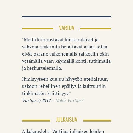
VARTIJA
"Meitä kiinnostavat kiistanalaiset ja
vahvoja reaktioita herättävät asiat, jotka
eivät parane vaikenemalla tai kotiin päin
vetämällä vaan käymällä kohti, tutkimalla
ja keskustelemalla.
Ihmisyyteen kuuluu hävytön uteliaisuus,
uskoon rehellinen epäilys ja kulttuuriin
tinkimätön kriittisyys."
Vartija 2/2012 –
Mikä Vartija?
JULKAISIJA
Aikakauslehti Vartijaa julkaisee lehden