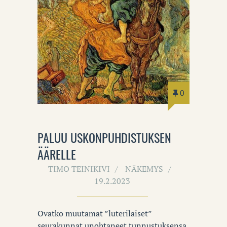
0
PALUU USKONPUHDISTUKSEN
ÄÄRELLE
TIMO TEINIKIVI
NÄKEMYS
19.2.2023
Ovatko muutamat ”luterilaiset”
seurakunnat unohtaneet tunnustuksensa