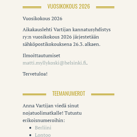
VUOSIKOKOUS 2026
Vuosikokous 2026
Aikakauslehti Vartijan kannatusyhdistys
ry:n vuosikokous 2026 järjestetään
sähköpostikokouksena 26.3. alkaen.
Ilmoittautumiset
matti.myllykoski@helsinki.fi
.
Tervetuloa!
TEEMANUMEROT
Anna Vartijan viedä sinut
nojatuolimatkalle! Tutustu
erikoisnumeroihin:
Berliini
Lontoo